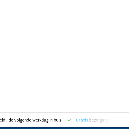
eld , de volgende werkdag in huis
Gratis
bezorging vanaf €50