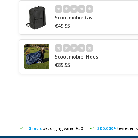
Scootmobieltas
€49,95
Scootmobiel Hoes
€89,95
in huis
Gratis
bezorging vanaf €50
300.000+
tevreden k