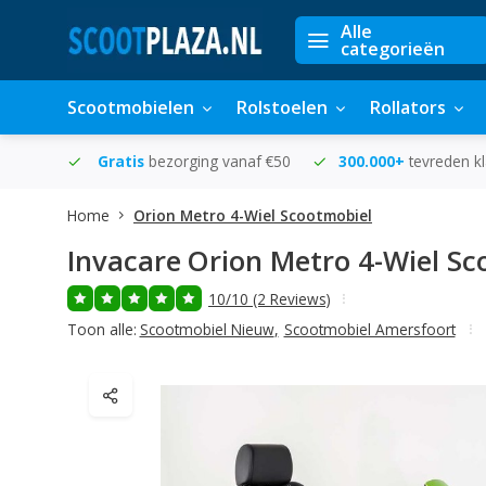
Alle
categorieën
Scootmobielen
Rolstoelen
Rollators
in huis
Gratis
bezorging vanaf €50
300.000+
tevreden k
Home
Orion Metro 4-Wiel Scootmobiel
Invacare
Orion Metro 4-Wiel Sc
10/10 (2 Reviews)
Toon alle:
Scootmobiel Nieuw
,
Scootmobiel Amersfoort