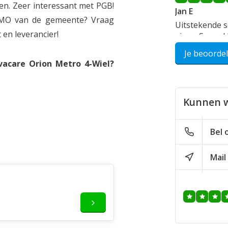
ren. Zeer interessant met PGB!
Jan E
WMO van de gemeente? Vraag
Uitstekende s
 en leverancier!
eisen. Soepel
rijcomfort. Ee
Je beoorde
vacare Orion Metro 4-Wiel?
Geplaatst op 25
Kunnen w
Bel 
Mail