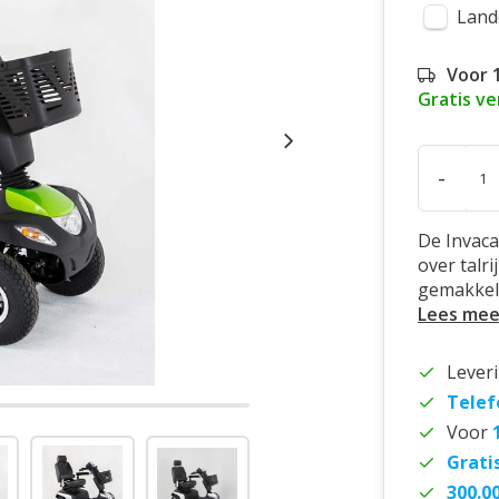
Land
Voor 
Gratis v
-
De Invaca
over talr
gemakkelij
Lees mee
Lever
Telef
Voor
Grati
300.0