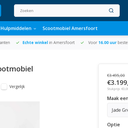
Hulpmiddelen
Scootmobiel Amersfoort
lanten
Echte winkel
in Amersfoort
Voor
16.00 uur
beste
ootmobiel
€3.495,00
€3.199
Vergelijk
Stukprijs: €0,0
Maak een
Jade G
Optie