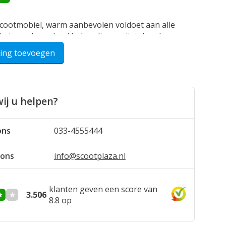
cootmobiel, warm aanbevolen voldoet aan alle
 betrouwbaar, heel behendig en uitstekende
rste klas en zeer aanbevolen.
ling toevoegen
/04/2022
ij u helpen?
ons
033-4555444
 ons
info@scootplaza.nl
klanten geven een score van
3.506
8.8 op