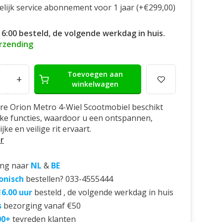
elijk service abonnement voor 1 jaar (+€299,00)
16:00 besteld, de volgende werkdag in huis.
erzending
Toevoegen aan
+
winkelwagen
re Orion Metro 4-Wiel Scootmobiel beschikt
ijke functies, waardoor u een ontspannen,
ke en veilige rit ervaart.
r
ing naar
NL
&
BE
onisch
bestellen? 033-4555444
16.00 uur
besteld , de volgende werkdag in huis
s
bezorging vanaf €50
00+
tevreden klanten