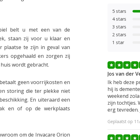
5 stars
4 stars
3 stars
iel belt u met een van de
2 stars
, staan zij voor u klaar en
1 star
 plaatse te zijn in geval van
ers opgehaald en zorgen zij
 huis wordt gebracht.
Jos van der V
etaalt geen voorrijkosten en
Ik heb deze p
hij is dement
en storing die ter plekke niet
weekend zolan
 beschikking. En uiteraard een
zijn tochtjes.
aak en of op de werkplaats
erg tevreden.
Geplaatst op 11
howroom om de Invacare Orion