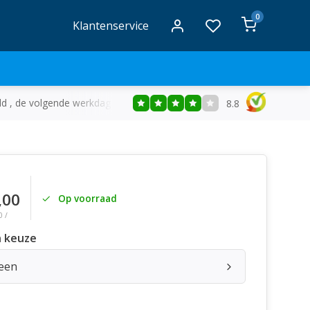
0
Klantenservice
ld , de volgende werkdag in huis
Gratis
bezorging vanaf €50
8.8
,00
Op voorraad
0 /
 keuze
reen