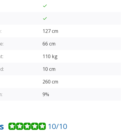
:
127 cm
e:
66 cm
t:
110 kg
d:
10 cm
260 cm
:
9%
s
10/10