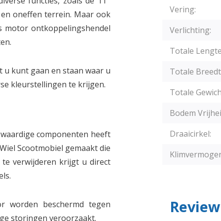
verse functies, zoals de 11''
Vering:
en oneffen terrein. Maar ook
ps motor ontkoppelingshendel
Verlichting:
en.
Totale Lengte
t u kunt gaan en staan waar u
Totale Breedt
e kleurstellingen te krijgen.
Totale Gewich
Bodem Vrijhei
Draaicirkel:
gwaardige componenten heeft
Wiel Scootmobiel gemaakt die
Klimvermogen
e verwijderen krijgt u direct
ls.
Review
tor worden beschermd tegen
ge storingen veroorzaakt.