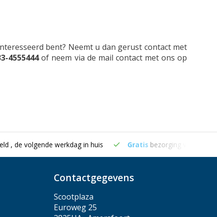
eïnteresseerd bent? Neemt u dan gerust contact met
33-4555444
of neem via de mail contact met ons op
eld , de volgende werkdag in huis
Gratis
bezorging vanaf €50
Contactgegevens
Scootplaza
Euroweg 25