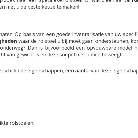
 zoek naar een specifieke rolstoel? Of wilt u een aantal
ro
en met u de beste keuze te maken!
 maten. Op basis van een goede inventarisatie van uw specif
igheden
waar de rolstoel u bij moet gaan ondersteunen, kom
k onderweg? Dan is bijvoorbeeld een opvouwbare model h
licht van gewicht is en deze soepel met u mee beweegt.
erschillende eigenschappen, een aantal van deze eigenschapp
kte rolstoelen.