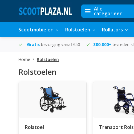
Alle
categorieën
Scootmobielen
Rolstoelen
Rollators
in huis
Gratis
bezorging vanaf €50
300.000+
tevreden k
Home
Rolstoelen
Rolstoelen
Rolstoel
Transport Rol