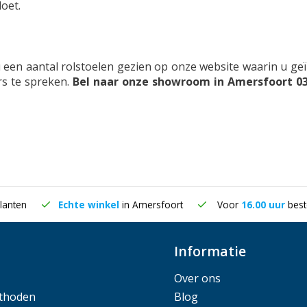
doet.
u een aantal rolstoelen gezien op onze website waarin u g
s te spreken.
Bel naar onze showroom in Amersfoort 0
lanten
Echte winkel
in Amersfoort
Voor
16.00 uur
best
Informatie
Over ons
thoden
Blog