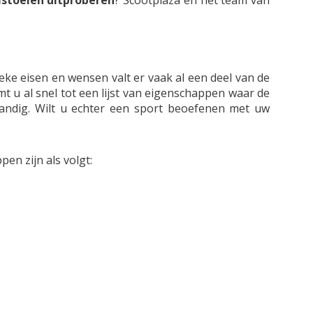
lstoelen uitproberen
? Scootplaza en het team van
ieke eisen en wensen valt er vaak al een deel van de
t u al snel tot een lijst van eigenschappen waar de
andig. Wilt u echter een sport beoefenen met uw
en zijn als volgt: