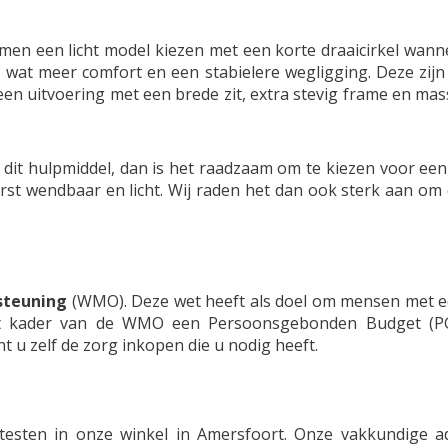
al men een licht model kiezen met een korte draaicirkel wan
n wat meer comfort en een stabielere wegligging. Deze zij
 een uitvoering met een brede zit, extra stevig frame en m
 dit hulpmiddel, dan is het raadzaam om te kiezen voor ee
rst wendbaar en licht. Wij raden het dan ook sterk aan om de 
steuning
(WMO). Deze wet heeft als doel om mensen met ee
et kader van de WMO een Persoonsgebonden Budget (PG
u zelf de zorg inkopen die u nodig heeft.
ns testen in onze winkel in Amersfoort. Onze vakkundige 