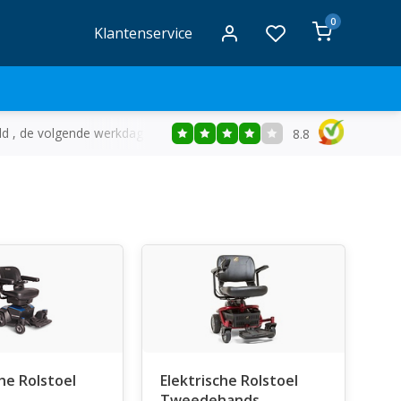
0
Klantenservice
ld , de volgende werkdag in huis
Gratis
bezorging vanaf €50
8.8
che Rolstoel
Elektrische Rolstoel
Tweedehands