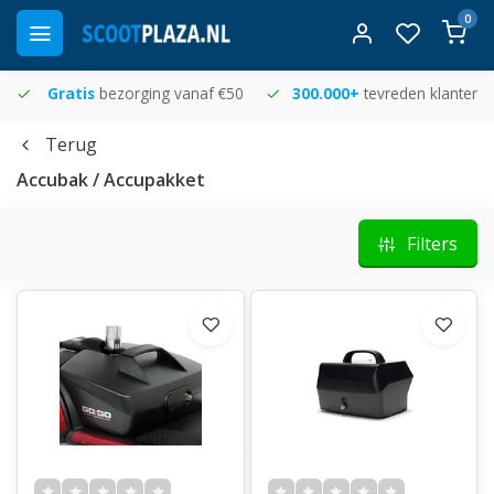
0
Gratis
bezorging vanaf €50
300.000+
tevreden klanten
Terug
Accubak / Accupakket
Filters