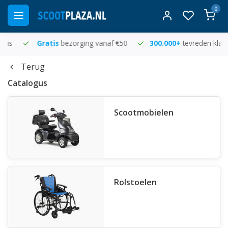
0
Gratis
bezorging vanaf €50
300.000+
tevreden klanten
Terug
Catalogus
Scootmobielen
Rolstoelen