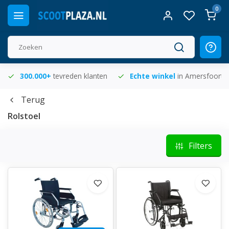
0
300.000+
tevreden klanten
Echte winkel
in Amersfoort
Terug
Rolstoel
Filters