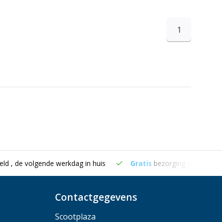
1
eld , de volgende werkdag in huis
Gratis
bezorging vanaf €50
Contactgegevens
Scootplaza