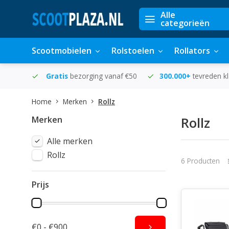
Alle
categorieën
Scootmobielen
Rolstoelen
Rollators
in huis
Gratis
bezorging vanaf €50
300.000+
tevreden k
Home
Merken
Rollz
Merken
Rollz
Alle merken
Rollz
6 Producten
Prijs
€0 - €900