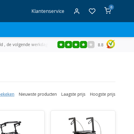
0
Klantenservice
ld , de volgende werkdag in huis
Gratis
bezorging vanaf €50
8.8
bekeken
Nieuwste producten
Laagste prijs
Hoogste prijs