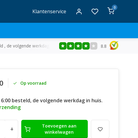
0
Klantenservice
ld , de volgende werkdag in huis
Gratis
bezorging vanaf €50
8.8
0
Op voorraad
16:00 besteld, de volgende werkdag in huis.
erzending
Toevoegen aan
+
winkelwagen