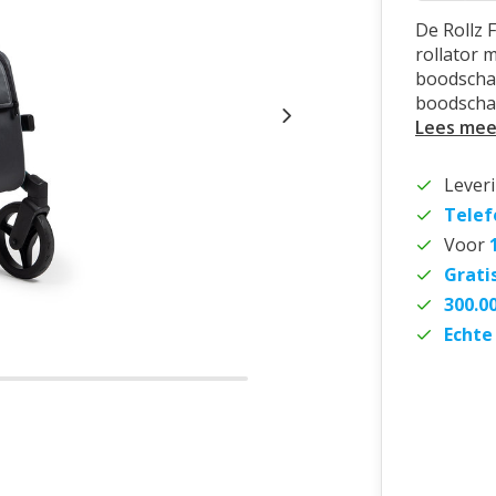
De Rollz 
rollator 
boodschap
boodscha
Lees mee
Lever
Telef
Voor
Grati
300.0
Echte