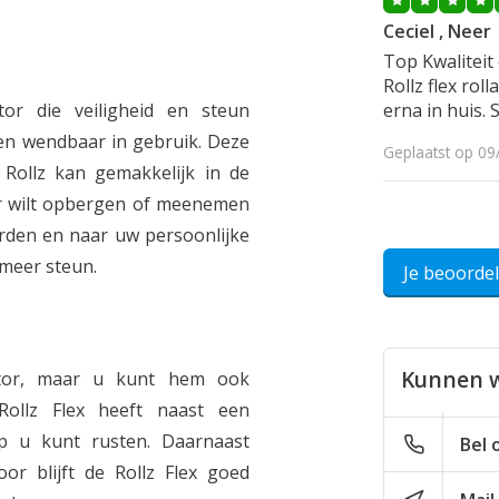
Ceciel , Neer
Top Kwaliteit
Rollz flex rol
ator die veiligheid en steun
erna in huis. 
) en wendbaar in gebruik. Deze
Geplaatst op 09
 Rollz kan gemakkelijk in de
or wilt opbergen of meenemen
rden en naar uw persoonlijke
 meer steun.
Je beoorde
Kunnen w
ator, maar u kunt hem ook
ollz Flex heeft naast een
p u kunt rusten. Daarnaast
Bel 
or blijft de Rollz Flex goed