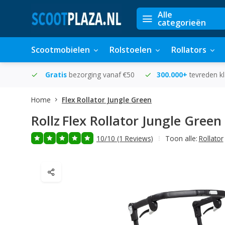
Alle
categorieën
Scootmobielen
Rolstoelen
Rollators
in huis
Gratis
bezorging vanaf €50
300.000+
tevreden k
Home
Flex Rollator Jungle Green
Rollz
Flex Rollator Jungle Green
10/10 (1 Reviews)
Toon alle:
Rollator