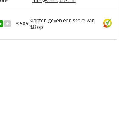
 ons
info@scootplaza.nl
klanten geven een score van
3.506
8.8 op