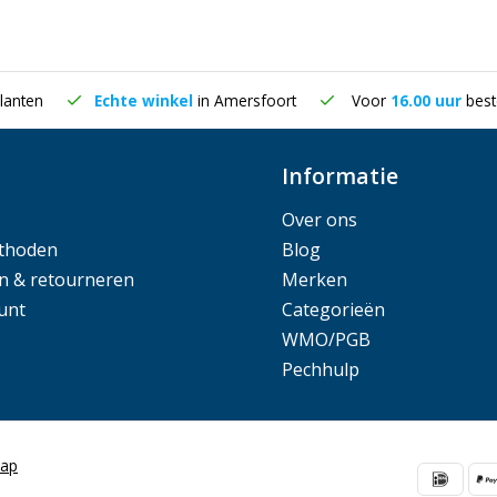
lanten
Echte winkel
in Amersfoort
Voor
16.00 uur
best
Informatie
Over ons
thoden
Blog
n & retourneren
Merken
unt
Categorieën
WMO/PGB
Pechhulp
map