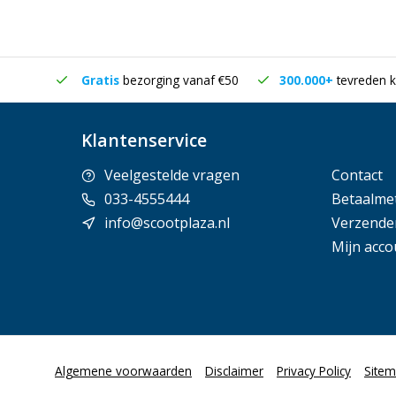
in huis
Gratis
bezorging vanaf €50
300.000+
tevreden k
Klantenservice
Veelgestelde vragen
Contact
033-4555444
Betaalme
info@scootplaza.nl
Verzende
Mijn acco
Algemene voorwaarden
Disclaimer
Privacy Policy
Site