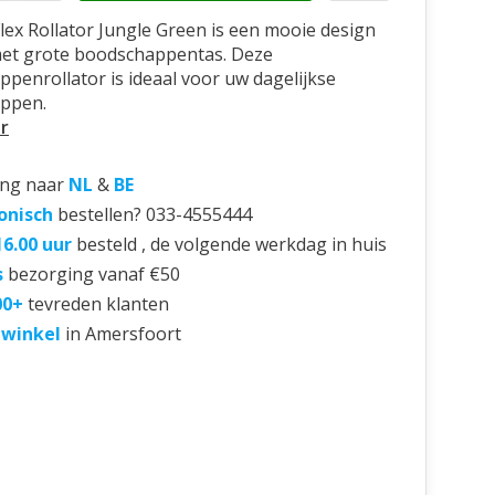
Flex Rollator Jungle Green is een mooie design
met grote boodschappentas. Deze
penrollator is ideaal voor uw dagelijkse
ppen.
r
ing naar
NL
&
BE
onisch
bestellen? 033-4555444
16.00 uur
besteld , de volgende werkdag in huis
s
bezorging vanaf €50
00+
tevreden klanten
 winkel
in Amersfoort