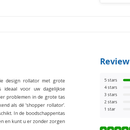
Review
5 stars
ie design rollator met grote
4 stars
s ideaal voor uw dagelijkse
3 stars
r problemen in de grote tas
2 stars
kend als dé ‘shopper rollator’.
1 star
eschikt. In de boodschappentas
en en kunt u er zonder zorgen