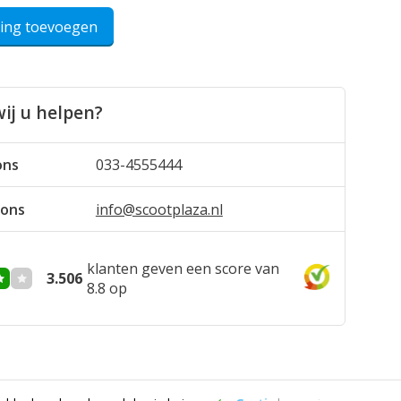
ling toevoegen
ij u helpen?
ons
033-4555444
 ons
info@scootplaza.nl
klanten geven een score van
3.506
8.8 op