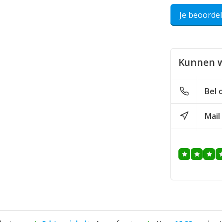
Je beoorde
Kunnen w
Bel 
Mail