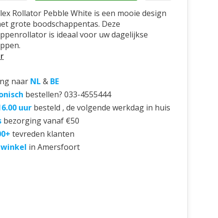
Flex Rollator Pebble White is een mooie design
met grote boodschappentas. Deze
penrollator is ideaal voor uw dagelijkse
ppen.
r
ing naar
NL
&
BE
onisch
bestellen? 033-4555444
16.00 uur
besteld , de volgende werkdag in huis
s
bezorging vanaf €50
00+
tevreden klanten
 winkel
in Amersfoort