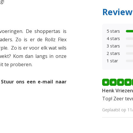
g!
Review
itvoeringen. De shoppertas is
5 stars
4 stars
aders. Zo is er de Rollz Flex
3 stars
le. Zo is er voor elk wat wils
2 stars
 gewekt? Kom dan langs in onze
1 star
it te proberen.
Stuur ons een e-mail naar
Henk Vriezen
Top! Zeer tev
Geplaatst op 11