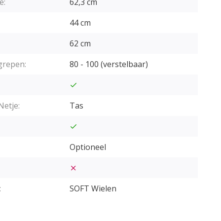
e:
62,3 cm
44 cm
62 cm
grepen:
80 - 100 (verstelbaar)
Netje:
Tas
Optioneel
:
SOFT Wielen