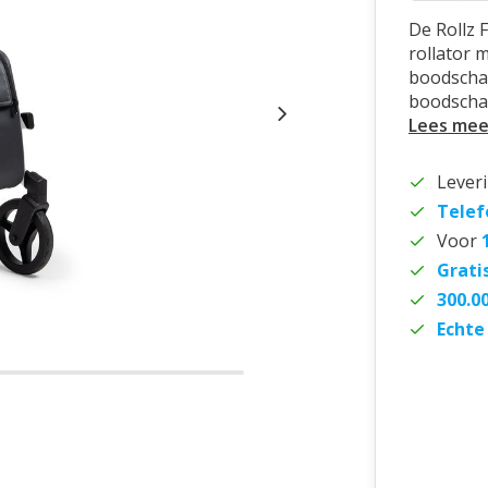
De Rollz 
rollator 
boodschap
boodscha
Lees mee
Lever
Telef
Voor
Grati
300.0
Echte