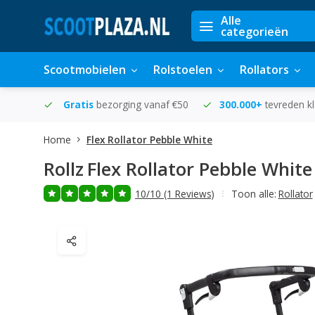
Alle
categorieën
Scootmobielen
Rolstoelen
Rollators
in huis
Gratis
bezorging vanaf €50
300.000+
tevreden k
Home
Flex Rollator Pebble White
Rollz
Flex Rollator Pebble White
10/10 (1 Reviews)
Toon alle:
Rollator