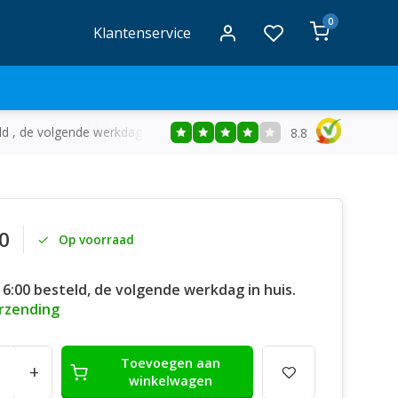
0
Klantenservice
ld , de volgende werkdag in huis
Gratis
bezorging vanaf €50
8.8
0
Op voorraad
16:00 besteld, de volgende werkdag in huis.
erzending
Toevoegen aan
+
winkelwagen