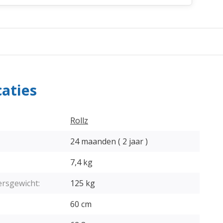
caties
Rollz
24 maanden ( 2 jaar )
7,4 kg
ersgewicht:
125 kg
60 cm