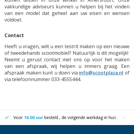
komen testen in onze winkel in Amersfoort. Onze
vakkundige adviseurs kunnen u helpen bij het vinden
van een model dat geheel aan uw eisen en wensen
voldoet.
Contact
Heeft u vragen, wilt u een testrit maken op een nieuwe
of tweedehands
scootmobiel
? Natuurlijk is dit mogelijk!
Neemt u gerust contact met ons op voor het maken
van een afspraak, wij helpen u immers graag. Een
afspraak maken kunt u doen via
info@scootplaza.nl
of
via telefoonnummer 033-4555444.
Voor
16.00 uur
besteld , de volgende werkdag in huis
G