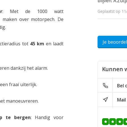
blijven. A.Zu
r
: Met de 1000 watt
Geplaatst op 11
te maken over motorpech. De
ig.
Je beoorde
ctieradius tot
45 km
en laadt
keren dankzij het alarm.
Kunnen w
en fraai uiterlijk.
Bel 
Mail
j het manoeuvreren.
p te bergen
: Handig voor