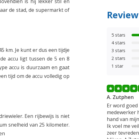
ovendien is hij lekker stil en
 naar de stad, de supermarkt of
Review
5 stars
4 stars
5 km. Je kunt er dus een tijdje
3 stars
n de accu ligt tussen de 5 en 8
2 stars
1 star
 type accu is duurzaam en gaat
en tijd om de accu volledig op
A. Zutphen
Er word goed 
medewerker he
riewieler. Een rijbewijs is niet
hand van mijn
mum snelheid van 25 kilometer.
Ik voel me vei
zeer tevreden
len