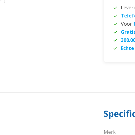
Lever
Telef
Voor
Grati
300.0
Echte
Specifi
Merk: