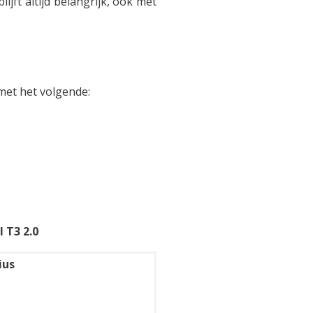
lijft altijd belangrijk, ook met
 met het volgende:
 T3 2.0
ius