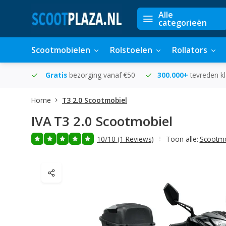
Alle
categorieën
Scootmobielen
Rolstoelen
Rollators
in huis
Gratis
bezorging vanaf €50
300.000+
tevreden k
Home
T3 2.0 Scootmobiel
IVA
T3 2.0 Scootmobiel
10/10 (1 Reviews)
Toon alle:
Scootmo