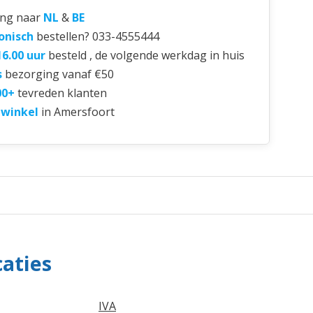
ing naar
NL
&
BE
onisch
bestellen? 033-4555444
16.00 uur
besteld , de volgende werkdag in huis
s
bezorging vanaf €50
00+
tevreden klanten
 winkel
in Amersfoort
caties
IVA