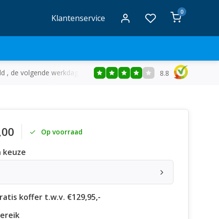
0
Klantenservice
ld , de volgende werkdag in huis
Gratis
bezorging vanaf €50
8.8
,00
Op voorraad
 keuze
atis koffer t.w.v. €129,95,-
ereik