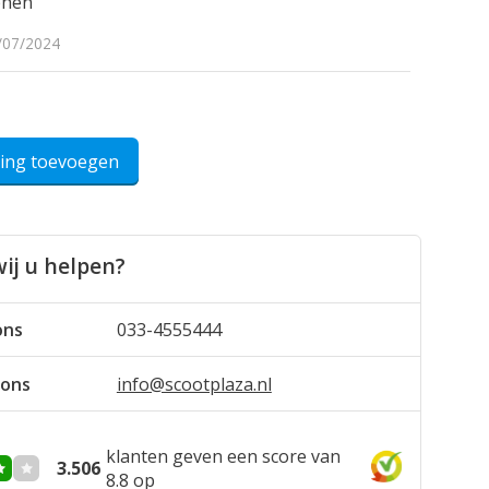
tphen
/07/2024
ling toevoegen
ij u helpen?
ons
033-4555444
 ons
info@scootplaza.nl
klanten geven een score van
3.506
8.8 op