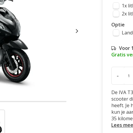
1x li
2x li
Optie
Land
Voor 
Gratis v
-
De IVA T3
scooter d
heeft. Je
kun je aa
35 kilome
Lees mee