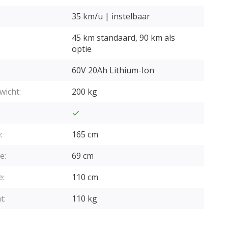
35 km/u | instelbaar
45 km standaard, 90 km als
optie
60V 20Ah Lithium-Ion
wicht:
200 kg
:
165 cm
e:
69 cm
e:
110 cm
t:
110 kg