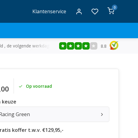
0
Klantenservice
ld , de volgende werkdag in huis
Gratis
bezorging vanaf €50
8.8
Op voorraad
,00
 keuze
 Racing Green
atis koffer t.w.v. €129,95,-