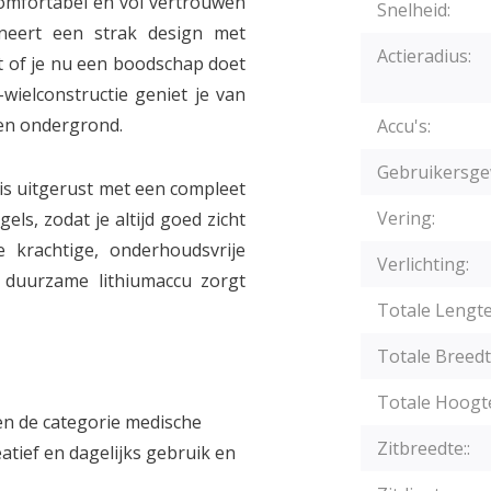
comfortabel en vol vertrouwen
Snelheid:
neert een strak design met
Actieradius:
t of je nu een boodschap doet
-wielconstructie geniet je van
ten ondergrond.
Accu's:
Gebruikersge
 is uitgerust met een compleet
Vering:
els, zodat je altijd goed zicht
 krachtige, onderhoudsvrije
Verlichting:
 duurzame lithiumaccu zorgt
Totale Lengte
Totale Breedt
Totale Hoogt
ten de categorie medische
Zitbreedte::
atief en dagelijks gebruik en