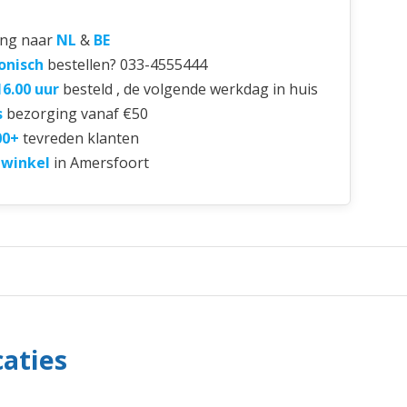
ing naar
NL
&
BE
onisch
bestellen? 033-4555444
16.00 uur
besteld , de volgende werkdag in huis
s
bezorging vanaf €50
00+
tevreden klanten
 winkel
in Amersfoort
caties