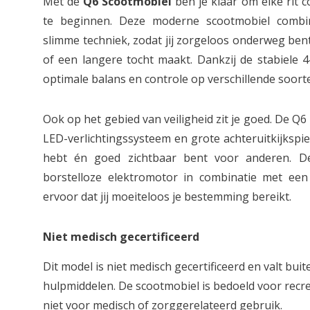
Met de
Q6 Scootmobiel
ben je klaar om elke rit 
te beginnen. Deze moderne scootmobiel combi
slimme techniek, zodat jij zorgeloos onderweg ben
of een langere tocht maakt. Dankzij de stabiele 4
optimale balans en controle op verschillende soor
Ook op het gebied van veiligheid zit je goed. De Q6
LED-verlichtingssysteem en grote achteruitkijkspieg
hebt én goed zichtbaar bent voor anderen. De
borstelloze elektromotor in combinatie met een
ervoor dat jij moeiteloos je bestemming bereikt.
Niet medisch gecertificeerd
Dit model is niet medisch gecertificeerd en valt bui
hulpmiddelen. De scootmobiel is bedoeld voor recre
niet voor medisch of zorggerelateerd gebruik.