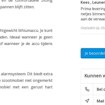
 en de comfortabele zitting
Kees , Leune
pannen blijft zitten.
Prima leverin
netjes binnen
aan de verwac
Geplaatst op 20
htgewicht lithiumaccu. Je kunt
den. Ideaal wanneer je geen
of wanneer je de accu tijdens
Je beoorde
 alarmsysteem. Dit biedt extra
Kunnen w
e scootmobiel niet ongemerkt
obiel met een gerust hart
Bel 
Mail