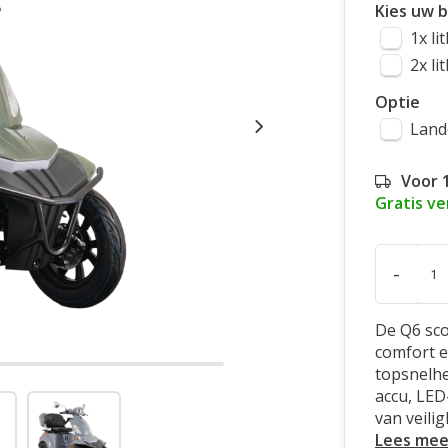
Kies uw b
1x li
2x li
Optie
Land
Voor 
Gratis v
-
De Q6 sc
comfort e
topsnelhe
accu, LED
van veili
Lees mee