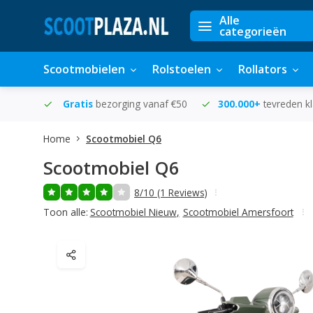
Alle
categorieën
Scootmobielen
Rolstoelen
Rollators
in huis
Gratis
bezorging vanaf €50
300.000+
tevreden k
Home
Scootmobiel Q6
Scootmobiel Q6
8/10 (1 Reviews)
Toon alle:
Scootmobiel Nieuw
,
Scootmobiel Amersfoort