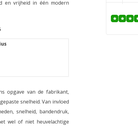
id en vrijheid in één modern
6
ius
ns opgave van de fabrikant,
epaste snelheid. Van invloed
heden, snelheid, bandendruk,
et wel of niet heuvelachtige