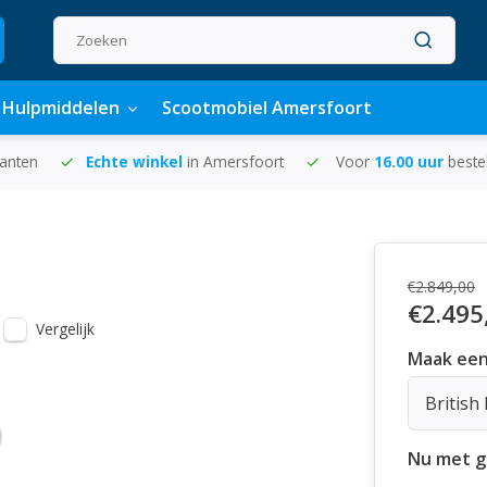
Hulpmiddelen
Scootmobiel Amersfoort
lanten
Echte winkel
in Amersfoort
Voor
16.00 uur
beste
€2.849,00
€2.495
Vergelijk
Maak een
British
Nu met gr