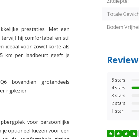
Zitdiepte::
Totale Gewich
Bodem Vrijhei
kelijke prestaties. Met een
terwijl hij comfortabel en stil
em ideaal voor zowel korte als
45 km per laadbeurt geeft je
Review
5 stars
 Q6 bovendien grotendeels
4 stars
 rijplezier.
3 stars
2 stars
1 star
opbergplek voor persoonlijke
 je optioneel kiezen voor een