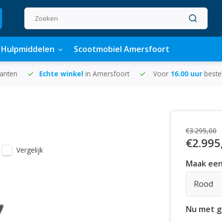
Hulpmiddelen
Scootmobiel Amersfoort
lanten
Echte winkel
in Amersfoort
Voor
16.00 uur
beste
€3.295,00
€2.995
Vergelijk
Maak een
Rood
Nu met gr