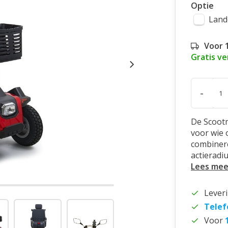
Optie
Land
Voor 
Gratis v
-
De Scootm
voor wie o
combinere
actieradi
Lees mee
Lever
Telef
Voor