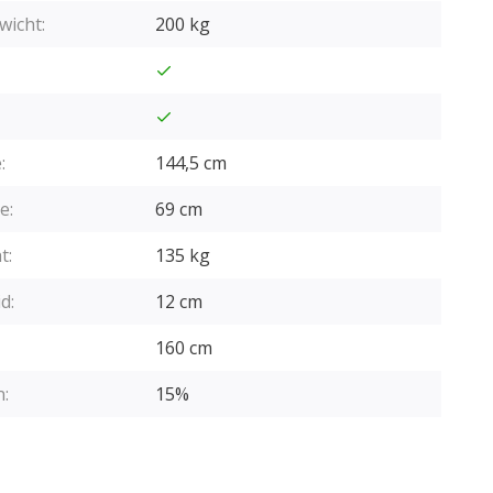
wicht:
200 kg
:
144,5 cm
e:
69 cm
t:
135 kg
d:
12 cm
160 cm
:
15%