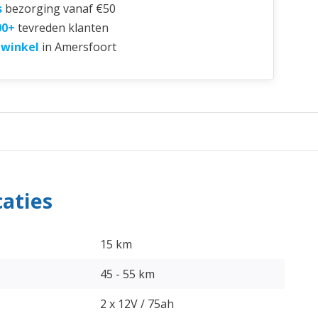
s
bezorging vanaf €50
00+
tevreden klanten
 winkel
in Amersfoort
caties
15 km
45 - 55 km
2 x 12V / 75ah