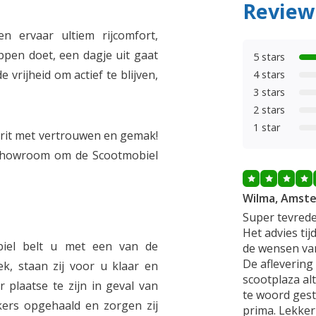
Review
n ervaar ultiem rijcomfort,
ppen doet, een dagje uit gaat
5 stars
 vrijheid om actief te blijven,
4 stars
3 stars
2 stars
1 star
e rit met vertrouwen en gemak!
 Showroom om de Scootmobiel
Wilma, Amst
Super tevrede
Het advies ti
iel belt u met een van de
de wensen van
De aflevering 
, staan zij voor u klaar en
scootplaza alt
 plaatse te zijn in geval van
te woord gest
ers opgehaald en zorgen zij
prima. Lekker 