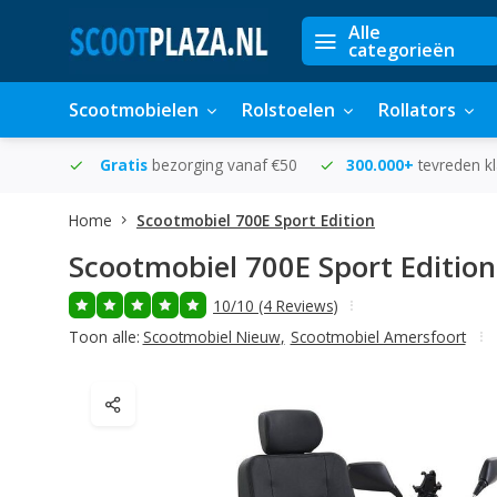
Alle
categorieën
Scootmobielen
Rolstoelen
Rollators
in huis
Gratis
bezorging vanaf €50
300.000+
tevreden k
Home
Scootmobiel 700E Sport Edition
Scootmobiel 700E Sport Edition
10/10 (4 Reviews)
Toon alle:
Scootmobiel Nieuw
,
Scootmobiel Amersfoort