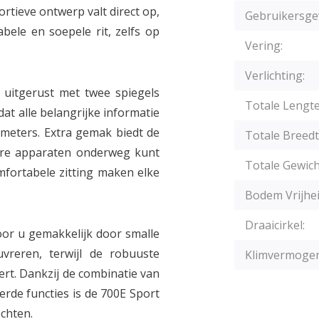
portieve ontwerp valt direct op,
Gebruikersge
bele en soepele rit, zelfs op
Vering:
Verlichting:
is uitgerust met twee spiegels
Totale Lengte
dat alle belangrijke informatie
lometers. Extra gemak biedt de
Totale Breedt
ere apparaten onderweg kunt
Totale Gewich
fortabele zitting maken elke
Bodem Vrijhei
Draaicirkel:
or u gemakkelijk door smalle
vreren, terwijl de robuuste
Klimvermogen
ert. Dankzij de combinatie van
rde functies is de 700E Sport
ochten.