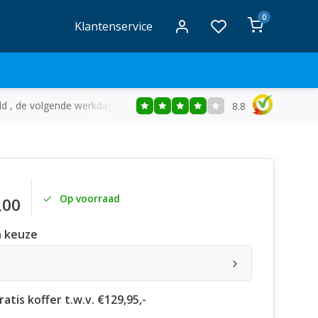
0
Klantenservice
ld , de volgende werkdag in huis
Gratis
bezorging vanaf €50
8.8
Op voorraad
,00
 keuze
atis koffer t.w.v. €129,95,-