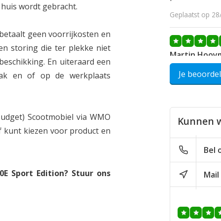
 huis wordt gebracht.
Geplaatst op 28
etaalt geen voorrijkosten en
en storing die ter plekke niet
Martin Hooy
 beschikking. En uiteraard een
Geweldig goed
Je beoorde
aak en of op de werkplaats
te hebben en 
een scootmobi
de kliniek en
700E Sport Ed
Budget) Scootmobiel via WMO
Kunnen w
 kunt kiezen voor product en
Geplaatst op 13
Bel 
Joan Wilp
E Sport Edition? Stuur ons
Mail
Ik heb gister
700E Sport Ed
daar heen te 
voorraad is e