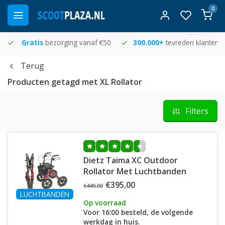
0
Gratis
bezorging vanaf €50
300.000+
tevreden klanten
Terug
Producten getagd met XL Rollator
Filters
Dietz Taima XC Outdoor
Rollator Met Luchtbanden
€395,00
€449,00
LUCHTBANDEN
Op voorraad
Voor 16:00 besteld, de volgende
werkdag in huis.