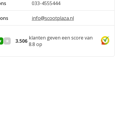
ons
033-4555444
hadden al een hele goede ervaring bij de aankoop
je, en nu bij de aanschaf van mijn rollator ook
 ons
info@scootplaza.nl
sitief: snelle levering, keurig verpakt, goed in
ten en hij voldoet heel goed. dus een goede
klanten geven een score van
3.506
/04/2022
8.8 op