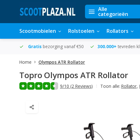
Alle
categorieën
Scootmobielen
Rolstoelen
Rollators
in huis
Gratis
bezorging vanaf €50
300.000+
tevreden k
Home
Olympos ATR Rollator
Topro
Olympos ATR Rollator
9/10 (2 Reviews)
Toon alle:
Rollator
,