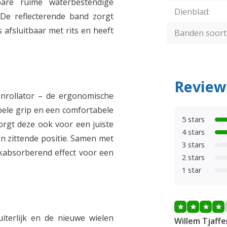
re ruime waterbestendige
Dienblad:
 De reflecterende band zorgt
s afsluitbaar met rits en heeft
Banden soort
Review
nrollator – de ergonomische
bele grip en een comfortabele
5 stars
orgt deze ook voor een juiste
4 stars
en zittende positie. Samen met
3 stars
kabsorberend effect voor een
2 stars
1 star
iterlijk en de nieuwe wielen
Willem Tjaffe