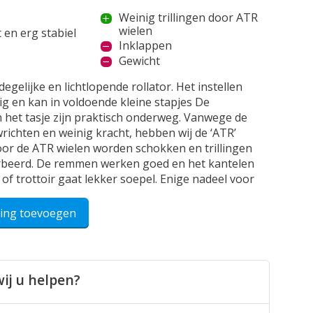
Weinig trillingen door ATR
wielen
t en erg stabiel
Inklappen
Gewicht
 degelijke en lichtlopende rollator. Het instellen
g en kan in voldoende kleine stapjes De
 het tasje zijn praktisch onderweg. Vanwege de
richten en weinig kracht, hebben wij de ‘ATR’
oor de ATR wielen worden schokken en trillingen
beerd. De remmen werken goed en het kantelen
 of trottoir gaat lekker soepel. Enige nadeel voor
 het inklappen. Hiervoor moet je aan een lus
rvoor komt ze kracht tekort. Alles bij elkaar, is
ling toevoegen
blij mee en ligt hij nu standaard in de auto.
/02/2024
ij u helpen?