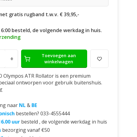
 met gratis rugband t.w.v. € 39,95,-
16:00 besteld, de volgende werkdag in huis.
erzending
Toevoegen aan
+
winkelwagen
 Olympos ATR Rollator is een premium
speciaal ontworpen voor gebruik buitenshuis.
r
ing naar
NL
&
BE
onisch
bestellen? 033-4555444
16.00 uur
besteld , de volgende werkdag in huis
s
bezorging vanaf €50