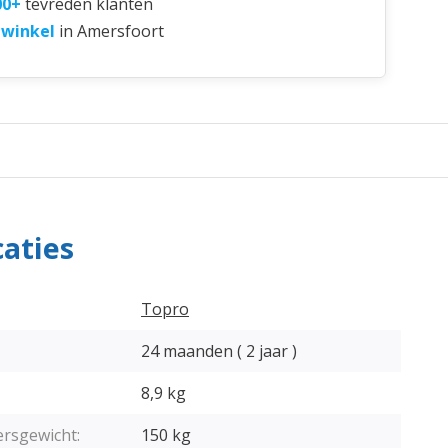
00+
tevreden klanten
 winkel
in Amersfoort
caties
Topro
24 maanden ( 2 jaar )
8,9 kg
ersgewicht:
150 kg