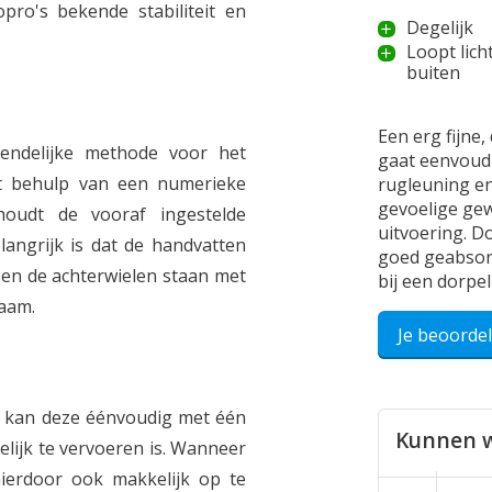
ro's bekende stabiliteit en
Degelijk
Loopt lich
buiten
Een erg fijne,
ndelijke methode voor het
gaat eenvoudi
t behulp van een numerieke
rugleuning en
gevoelige gew
oudt de vooraf ingestelde
uitvoering. D
angrijk is dat de handvatten
goed geabsor
en de achterwielen staan met
bij een dorpel
mijn vrouw is
haam.
trekken en daa
Je beoorde
mijn vrouw er 
Geplaatst op 09
 kan deze éénvoudig met één
Kunnen w
lijk te vervoeren is. Wanneer
 hierdoor ook makkelijk op te
jos, Hierden