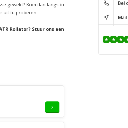
Bel 
esse gewekt? Kom dan langs in
heel goed we 
van mijn scoot
uit te proberen.
Mail
alleen maar po
elkaar te zet
TR Rollator? Stuur ons een
aankoop.
Geplaatst op 27