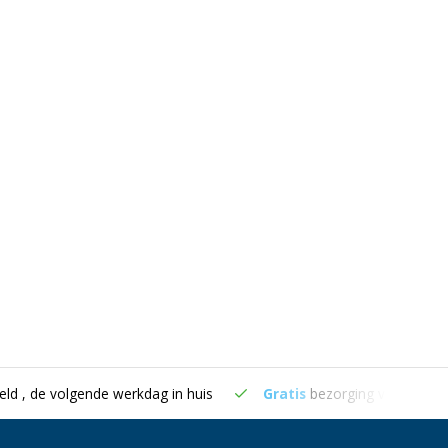
eld , de volgende werkdag in huis
Gratis
bezorging vanaf €50