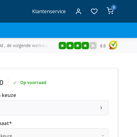
0
Klantenservice
ld , de volgende werkdag in huis
Gratis
bezorging vanaf €50
8.8
0
Op voorraad
 keuze
maat
*