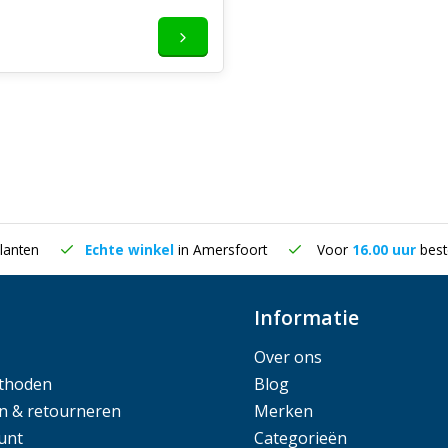
lanten
Echte winkel
in Amersfoort
Voor
16.00 uur
best
Informatie
Over ons
thoden
Blog
n & retourneren
Merken
unt
Categorieën