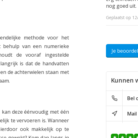
nog goed uit.
Geplaatst op 12
ndelijke methode voor het
t behulp van een numerieke
Je beoorde
oudt de vooraf ingestelde
angrijk is dat de handvatten
en de achterwielen staan met
Kunnen w
haam.
Bel 
 kan deze éénvoudig met één
Mail
lijk te vervoeren is. Wanneer
 hierdoor ook makkelijk op te
esse gewekt? Kom dan langs in