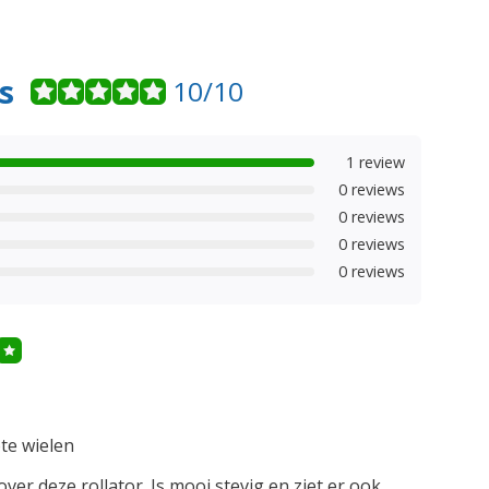
s
10/10
1 review
0 reviews
0 reviews
0 reviews
0 reviews
te wielen
ver deze rollator. Is mooi stevig en ziet er ook