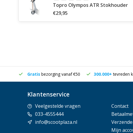
Topro Olympos ATR Stokhouder
€29,95
in huis
Gratis
bezorging vanaf €50
300.000+
tevreden k
Klantenservice
Veelgestelde vragen
Contact
033-4555444
Betaalme
info@scootplaza.nl
Verzende
Mijn acco