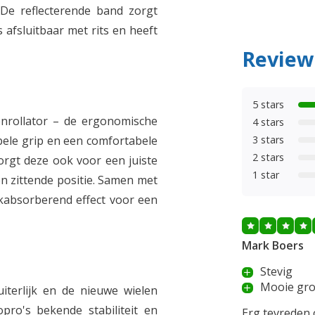
 De reflecterende band zorgt
s afsluitbaar met rits en heeft
Review
5 stars
nrollator – de ergonomische
4 stars
bele grip en een comfortabele
3 stars
2 stars
orgt deze ook voor een juiste
1 star
en zittende positie. Samen met
kabsorberend effect voor een
Mark Boers
Stevig
Mooie gro
iterlijk en de nieuwe wielen
ro's bekende stabiliteit en
Erg tevreden o