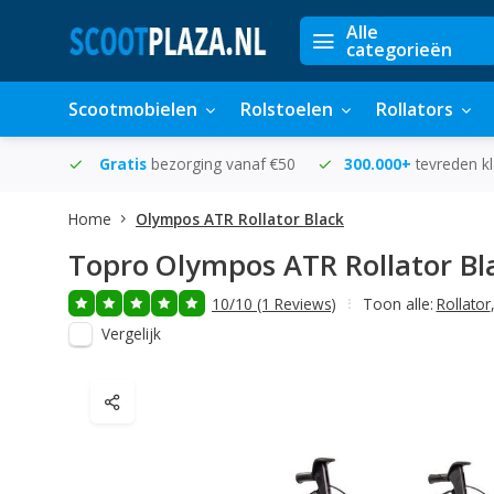
Alle
categorieën
Scootmobielen
Rolstoelen
Rollators
in huis
Gratis
bezorging vanaf €50
300.000+
tevreden k
Home
Olympos ATR Rollator Black
Topro
Olympos ATR Rollator Bl
10/10 (1 Reviews)
Toon alle:
Rollator
Vergelijk