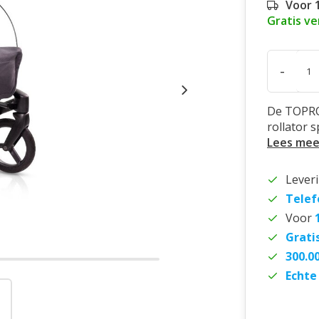
Voor 
Gratis v
-
De TOPRO
rollator 
Lees mee
Lever
Telef
Voor
Grati
300.0
Echte