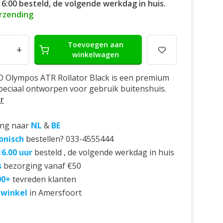
16:00 besteld, de volgende werkdag in huis.
erzending
Toevoegen aan
+
winkelwagen
 Olympos ATR Rollator Black is een premium
speciaal ontworpen voor gebruik buitenshuis.
r
ing naar
NL
&
BE
onisch
bestellen? 033-4555444
16.00 uur
besteld , de volgende werkdag in huis
s
bezorging vanaf €50
00+
tevreden klanten
 winkel
in Amersfoort