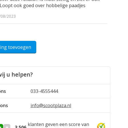
 Loopt ook goed over hobbelige paadjes
/08/2023
ling toevoegen
ij u helpen?
ons
033-4555444
 ons
info@scootplaza.nl
klanten geven een score van
3.506