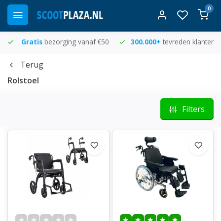
0
Gratis
bezorging vanaf €50
300.000+
tevreden klanten
Terug
Rolstoel
Filters