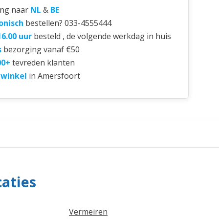
ing naar
NL
&
BE
onisch
bestellen? 033-4555444
16.00 uur
besteld , de volgende werkdag in huis
s
bezorging vanaf €50
00+
tevreden klanten
 winkel
in Amersfoort
caties
Vermeiren