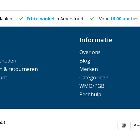
lanten
Echte winkel
in Amersfoort
Voor
16.00 uur
best
Informatie
Over ons
thoden
Blog
n & retourneren
Merken
unt
Categorieën
WMO/PGB
Pechhulp
map