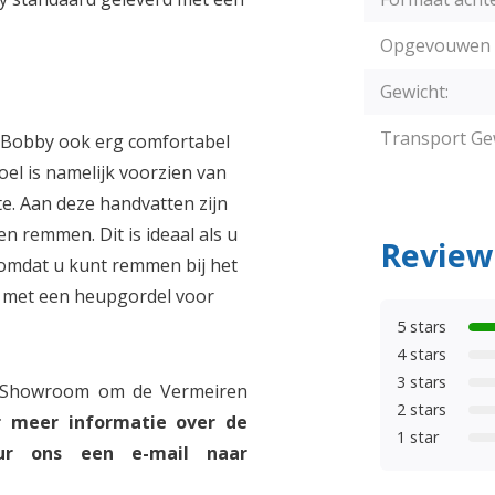
Opgevouwen ma
Gewicht:
Transport Gew
l Bobby ook erg comfortabel
oel is namelijk voorzien van
. Aan deze handvatten zijn
 remmen. Dit is ideaal als u
Review
 omdat u kunt remmen bij het
d met een heupgordel voor
5 stars
4 stars
3 stars
e Showroom om de Vermeiren
2 stars
r meer informatie over de
1 star
uur ons een e-mail naar