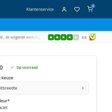
0
Klantenservice
ld , de volgende werkdag in huis
Gratis
bezorging vanaf €50
8.8
0
Op voorraad
 keuze
itbreedte
leur
*
ciet