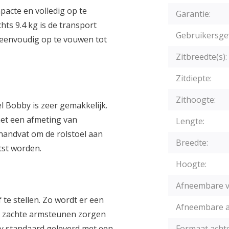
acte en volledig op te
Garantie:
ts 9.4 kg is de transport
Gebruikersge
l eenvoudig op te vouwen tot
Zitbreedte(s):
Zitdiepte:
Zithoogte:
 Bobby is zeer gemakkelijk.
met een afmeting van
Lengte:
 handvat om de rolstoel aan
Breedte:
tst worden.
Hoogte:
Afneembare v
te stellen. Zo wordt er een
Afneembare a
De zachte armsteunen zorgen
by standaard geleverd met een
Formaat achte