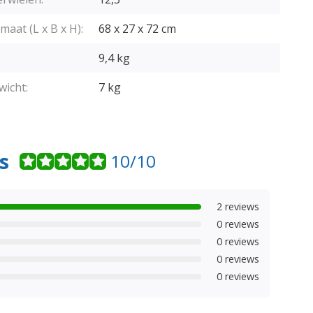
at (L x B x H):
68 x 27 x 72 cm
9,4 kg
icht:
7 kg
s
10/10
2 reviews
0 reviews
0 reviews
0 reviews
0 reviews