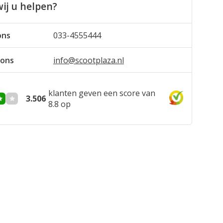
ij u helpen?
ons
033-4555444
 ons
info@scootplaza.nl
klanten geven een score van
3.506
8.8 op