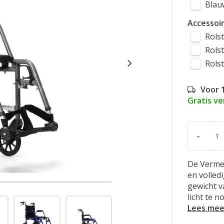
Blau
Accessoi
Rols
Rolst
Rolst
Voor 
Gratis v
-
De Vermei
en volled
gewicht va
licht te 
Lees mee