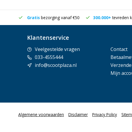
in huis
Gratis
bezorging vanaf €50
300.000+
tevreden k
Klantenservice
Veelgestelde vragen
Contact
033-4555444
Betaalme
info@scootplaza.nl
Verzende
Mijn acco
Algemene voorwaarden
Disclaimer
Privacy Policy
Site