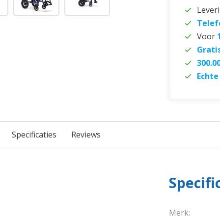
Lever
Telef
Voor
Grati
300.0
Echte
Specificaties
Reviews
Specifi
Merk: