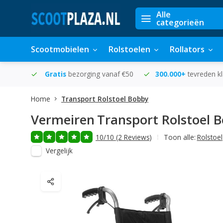
Alle
categorieën
Scootmobielen
Rolstoelen
Rollators
in huis
Gratis
bezorging vanaf €50
300.000+
tevreden k
Home
Transport Rolstoel Bobby
Vermeiren
Transport Rolstoel 
10/10 (2 Reviews)
Toon alle:
Rolstoel
Vergelijk