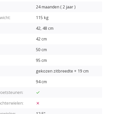
24 maanden ( 2 jaar )
wicht:
115 kg
42, 48 cm
42 cm
50 cm
95 cm
gekozen zitbreedte + 19 cm
94 cm
oetsteunen:
chterwielen:
rwielen:
12,5"