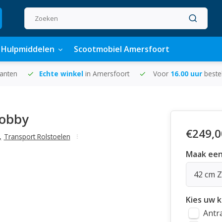
Hulpmiddelen
Scootmobiel Amersfoort
lanten
Echte winkel
in Amersfoort
Voor
16.00 uur
beste
Bobby
€249,0
,
Transport Rolstoelen
Maak een
42 cm Z
Kies uw k
Antra