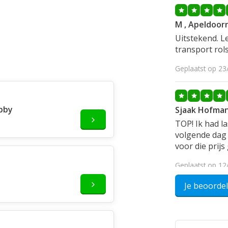
M , Apeldoor
Uitstekend. Le
transport rols
Geplaatst op 23
bby
Sjaak Hofma
TOP! Ik had la
volgende dag 
voor die prij
Geplaatst op 12
Je beoorde