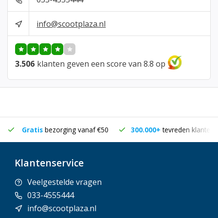
info@scootplaza.nl
3.506
klanten geven een score van 8.8 op
Gratis
bezorging vanaf €50
300.000+
tevreden klanten
Klantenservice
Veelgestelde vragen
033-4555444
info@scootplaza.nl