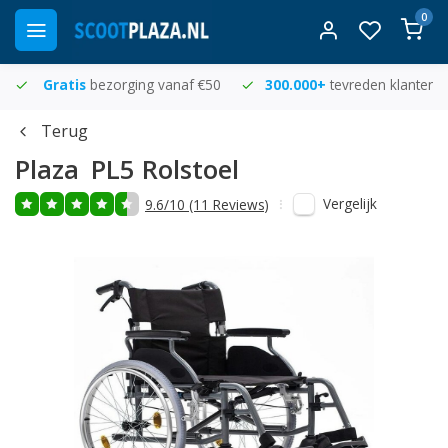
0
Gratis
bezorging vanaf €50
300.000+
tevreden klanten
Terug
Plaza
PL5 Rolstoel
Vergelijk
9.6/10 (11 Reviews)