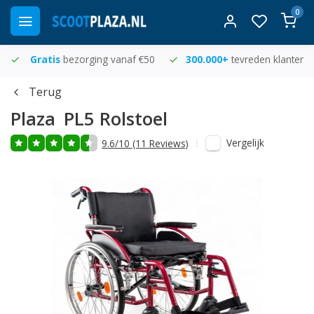
0
Gratis
bezorging vanaf €50
300.000+
tevreden klanten
Terug
Plaza
PL5 Rolstoel
Vergelijk
9.6/10 (11 Reviews)