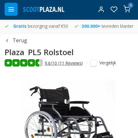
0
Gratis
bezorging vanaf €50
300.000+
tevreden klanten
Terug
Plaza
PL5 Rolstoel
Vergelijk
9.6/10 (11 Reviews)