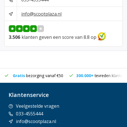
info@scootplaza.nl
3.506
klanten geven een score van 8.8 op
Gratis
bezorging vanaf €50
300.000+
tevreden klanten
Klantenservice
Veelgestelde vragen
033-4555444
info@scootplaza.nl