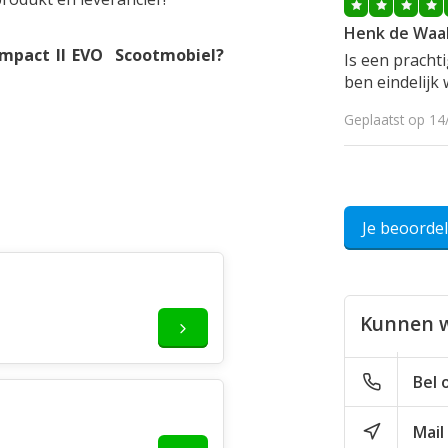
Henk de Waa
ompact II EVO Scootmobiel?
Is een pracht
ben eindelijk
Geplaatst op 14
Je beoorde
Kunnen w
Bel 
Mail