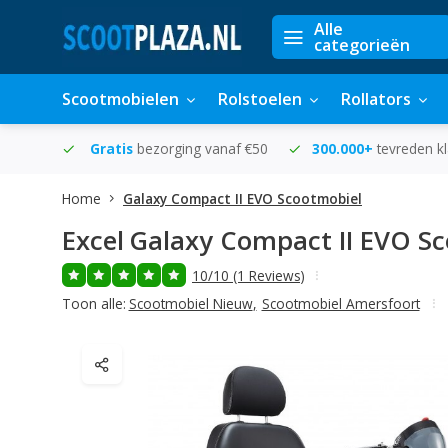
Alle
categorieën
Scootmobielen
Rolstoelen
Rollators
in huis
Gratis
bezorging vanaf €50
300.000+
tevreden k
Home
Galaxy Compact II EVO Scootmobiel
Excel
Galaxy Compact II EVO S
10/10 (1 Reviews)
Toon alle:
Scootmobiel Nieuw
,
Scootmobiel Amersfoort