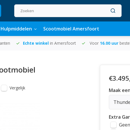
Hulpmiddelen
Scootmobiel Amersfoort
lanten
Echte winkel
in Amersfoort
Voor
16.00 uur
beste
cootmobiel
€3.495
Vergelijk
Maak een
Thunde
Extra Ga
Geen 