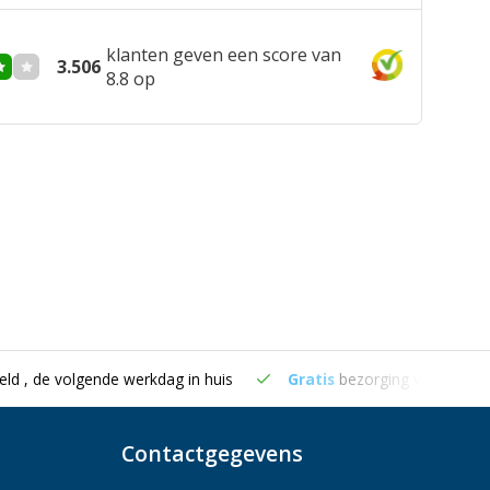
klanten geven een score van
3.506
8.8 op
eld , de volgende werkdag in huis
Gratis
bezorging vanaf €50
Contactgegevens