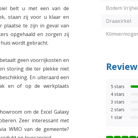
Bodem Vrijhei
iel belt u met een van de
, staan zij voor u klaar en
Draaicirkel:
 plaatse te zijn in geval van
Klimvermogen
ers opgehaald en zorgen zij
 huis wordt gebracht.
etaalt geen voorrijkosten en
Review
en storing die ter plekke niet
 beschikking. En uiteraard een
aak en of op de werkplaats
5 stars
4 stars
3 stars
2 stars
Showroom om de Excel Galaxy
1 star
roberen. Zeer interessant met
 via WMO van de gemeente?
rodukt en leverancier!