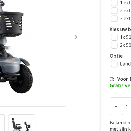
1 ext
2 ext
3 ext
Kies uw b
1x 5
2x 5
Optie
Land
Voor 
Gratis v
-
Bekend me
met zijn 