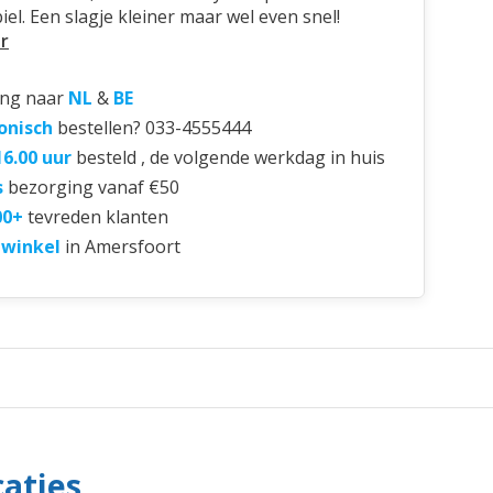
el. Een slagje kleiner maar wel even snel!
r
ing naar
NL
&
BE
onisch
bestellen? 033-4555444
16.00 uur
besteld , de volgende werkdag in huis
s
bezorging vanaf €50
00+
tevreden klanten
 winkel
in Amersfoort
caties