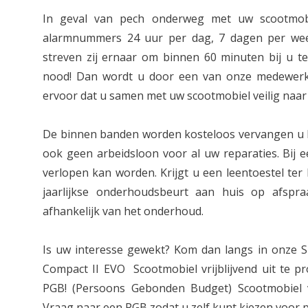
In geval van pech onderweg met uw scootmob
alarmnummers 24 uur per dag, 7 dagen per week
streven zij ernaar om binnen 60 minuten bij u ter
nood! Dan wordt u door een van onze medewerk
ervoor dat u samen met uw scootmobiel veilig naar
De binnen banden worden kosteloos vervangen u b
ook geen arbeidsloon voor al uw reparaties. Bij e
verlopen kan worden. Krijgt u een leentoestel ter
jaarlijkse onderhoudsbeurt aan huis op afspr
afhankelijk van het onderhoud.
Is uw interesse gewekt? Kom dan langs in onze 
Compact II EVO Scootmobiel vrijblijvend uit te p
PGB! (Persoons Gebonden Budget) Scootmobiel
Vraag naar een PGB zodat u zelf kunt kiezen voor p