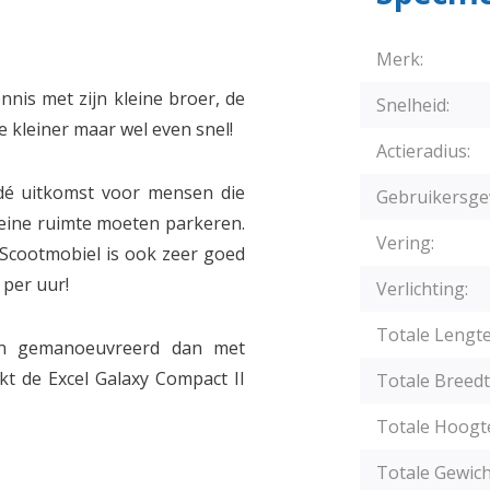
Merk:
nis met zijn kleine broer, de
Snelheid:
e kleiner maar wel even snel!
Actieradius:
dé uitkomst voor mensen die
Gebruikersge
kleine ruimte moeten parkeren.
Vering:
O Scootmobiel is ook zeer goed
 per uur!
Verlichting:
Totale Lengte
en gemanoeuvreerd dan met
t de Excel Galaxy Compact II
Totale Breedt
Totale Hoogt
Totale Gewich