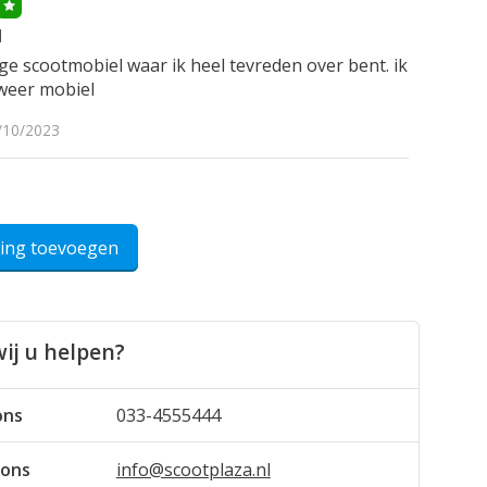
l
ige scootmobiel waar ik heel tevreden over bent. ik
 weer mobiel
/10/2023
ling toevoegen
ij u helpen?
ons
033-4555444
 ons
info@scootplaza.nl