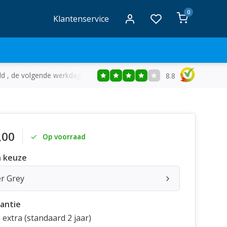
0
Klantenservice
ld , de volgende werkdag in huis
Gratis
bezorging vanaf €50
8.8
,00
Op voorraad
 keuze
r Grey
rantie
extra (standaard 2 jaar)