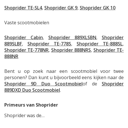
Shoprider TE-SL4
,
Shoprider GK 9
,
Shoprider GK 10
Vaste scootmobielen
Shoprider Cabin
,
Shoprider 889XLSBN
,
Shoprider
889SLBF
,
Shoprider TE-778S
,
Shoprider TE-888SL
,
Shoprider TE-778NR
,
Shoprider 888NRS
,
Shoprider TE-
888NR
Bent u op zoek naar een scootmobiel voor twee
personen? Dan kunt u bijvoorbeeld eens kijken naar de
Shoprider 9D Duo Scootmobiel
of de
Shoprider
889DXD Duo Scootmobiel
.
Primeurs van Shoprider
Shoprider was de…