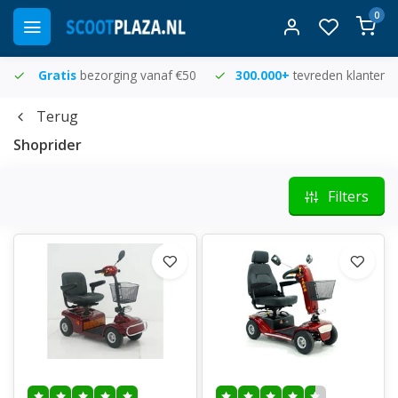
0
Gratis
bezorging vanaf €50
300.000+
tevreden klanten
Terug
Shoprider
Filters