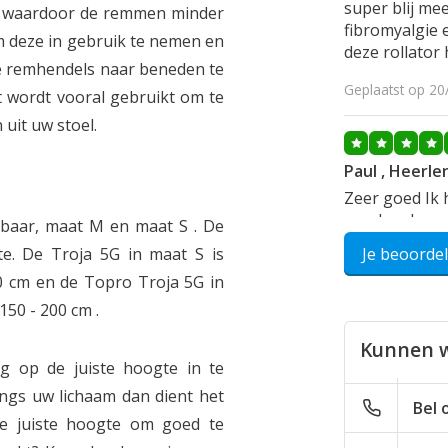
super blij me
et waardoor de remmen minder
fibromyalgie 
m deze in gebruik te nemen en
deze rollator 
de remhendels naar beneden te
Geplaatst op 20
t wordt vooral gebruikt om te
uit uw stoel.
Paul , Heerle
Zeer goed Ik h
goed verlopen 
gbaar, maat M en maat S . De
doet aan alle
te. De Troja 5G in maat S is
Je beoorde
Geplaatst op 20
0 cm en de Topro Troja 5G in
150 - 200 cm .
Kunnen w
Ludovic
ig op de juiste hoogte in te
Mijn oma is m
angs uw lichaam dan dient het
Bel 
wat moeite o
e juiste hoogte om goed te
rollator, en 