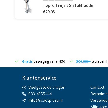
Topro Troja 5G Stokhouder
€29,95
in huis
Gratis
bezorging vanaf €50
300.000+
tevreden k
Klantenservice
Veelgestelde vragen
Contact
033-4555444
Betaalme
info@scootplaza.nl
Verzende
Mijn acco