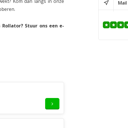
ewekt? Kom dan langs in onze
we vinden het
Mail
Bedankt voor 
oberen.
Geplaatst op 25
Rollator? Stuur ons een e-