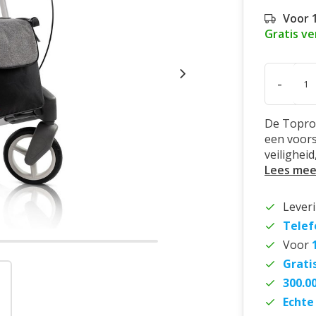
Voor 
Gratis v
-
De Topro 
een voors
veiligheid
Lees mee
Lever
Telef
Voor
Grati
300.0
Echte