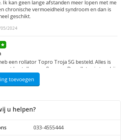
e. Ik kan geen lange afstanden meer lopen met me
en chronische vermoeidheid syndroom en dan is
heel geschikt.
/05/2024
n
eb een rollator Topro Troja 5G besteld. Alles is
met bestellen en afleveren. De rollator is top, hij
 verwachtingen.
ling toevoegen
/01/2023
ij u helpen?
aar een tenger vrouwtje en merkte dat ze nogal
ons
033-4555444
ndervond bij het vooruitduwen van haar oude
nu we deze hebben gaat het een stuk vloeiender,