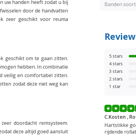
 in uw handen heeft zodat u bij
Banden soort
fwisselen door de handvatten
ok zeer geschikt voor reuma
Review
5 stars
ok geschikt om te gaan zitten.
4 stars
ermogen hebben. In combinatie
3 stars
 veilig en comfortabel zitten.
2 stars
zetten zodat deze niet weg kan
1 star
C.Kosten , R
n zeer doordacht remsysteem.
Hartstikke goe
odat deze altijd goed aansluit
rijdende rollat