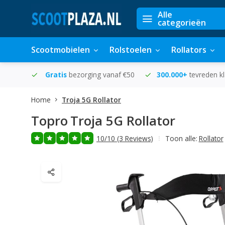
Alle
categorieën
Scootmobielen
Rolstoelen
Rollators
in huis
Gratis
bezorging vanaf €50
300.000+
tevreden k
Home
Troja 5G Rollator
Topro
Troja 5G Rollator
10/10 (3 Reviews)
Toon alle:
Rollator