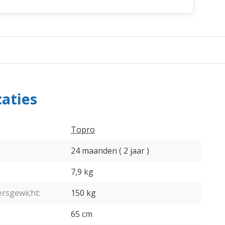
caties
Topro
24 maanden ( 2 jaar )
7,9 kg
ersgewicht:
150 kg
65 cm