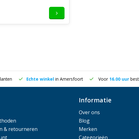
lanten
Echte winkel
in Amersfoort
Voor
16.00 uur
best
Informatie
Over ons
thoden
Blog
n & retourneren
Merken
unt
Categorieën