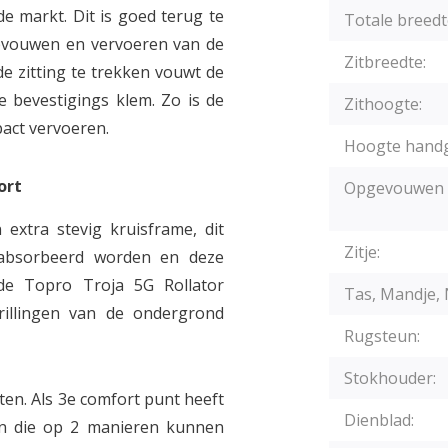
de markt. Dit is goed terug te
Totale breedt
opvouwen en vervoeren van de
Zitbreedte:
de zitting te trekken vouwt de
e bevestigings klem. Zo is de
Zithoogte:
pact vervoeren.
Hoogte hand
ort
Opgevouwen 
extra stevig kruisframe, dit
Zitje:
geabsorbeerd worden en deze
de Topro Troja 5G Rollator
Tas, Mandje, 
rillingen van de ondergrond
Rugsteun:
Stokhouder:
jten. Als 3e comfort punt heeft
Dienblad:
en die op 2 manieren kunnen