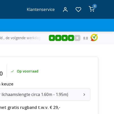
0
Klantenservice
ld , de volgende werkdag in huis
Gratis
bezorging vanaf €50
8.8
Op voorraad
0
 keuze
 lichaamslengte circa 1.60m - 1.95m)
 met gratis rugband t.w.v. € 29,-