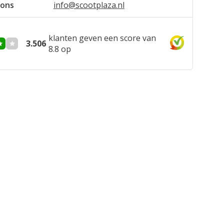
 erg leuk om te zien hoe ze er mee omgaat.
 ons
info@scootplaza.nl
de snelle levering!Ludovic
/04/2022
klanten geven een score van
3.506
8.8 op