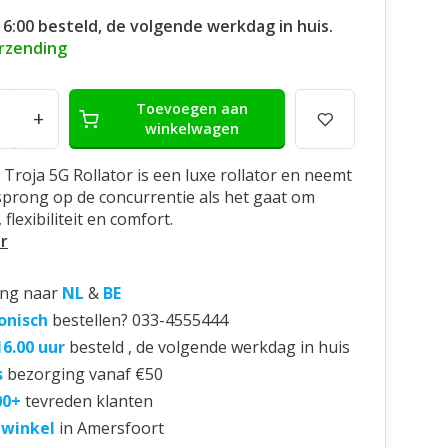
16:00 besteld, de volgende werkdag in huis.
erzending
Toevoegen aan
+
winkelwagen
Troja 5G Rollator is een luxe rollator en neemt
prong op de concurrentie als het gaat om
, flexibiliteit en comfort.
r
ing naar
NL
&
BE
onisch
bestellen? 033-4555444
16.00 uur
besteld , de volgende werkdag in huis
s
bezorging vanaf €50
00+
tevreden klanten
 winkel
in Amersfoort