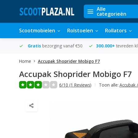
Alle
categorieën
Scootmobielen
Rolstoelen
Rollators
in huis
Gratis
bezorging vanaf €50
300.000+
tevreden k
Home
Accupak Shoprider Mobigo F7
Accupak Shoprider Mobigo F7
6/10 (1 Reviews)
Toon alle:
Accubak 