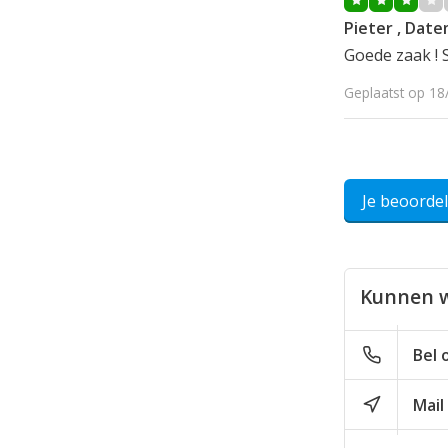
Pieter , Dat
Goede zaak ! S
Geplaatst op 18
Je beoorde
Kunnen w
Bel 
Mail