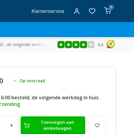
0
Klantenservice
ld , de volgende werkdag in huis
Gratis
bezorging vanaf €50
8.8
0
Op voorraad
16:00 besteld, de volgende werkdag in huis.
erzending
Toevoegen aan
+
winkelwagen