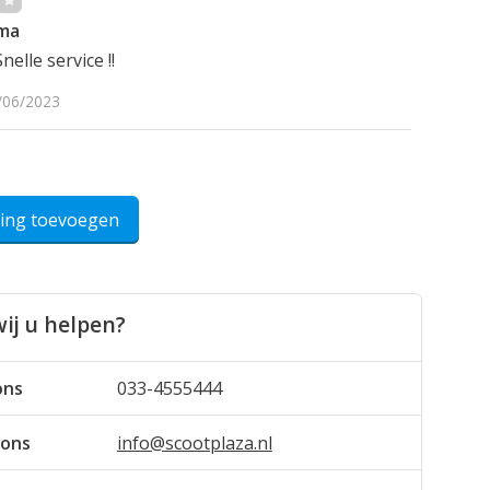
ema
nelle service !!
/06/2023
ling toevoegen
ij u helpen?
ons
033-4555444
 ons
info@scootplaza.nl