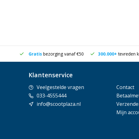
in huis
Gratis
bezorging vanaf €50
300.000+
tevreden k
Klantenservice
Veelgestelde vragen
Contact
033-4555444
Betaalme
info@scootplaza.nl
Verzende
Mijn acco