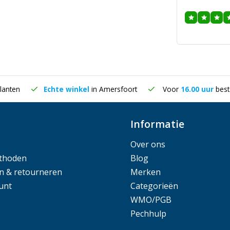
lanten
Echte winkel
in Amersfoort
Voor
16.00 uur
best
Informatie
Over ons
thoden
Blog
n & retourneren
Merken
unt
Categorieën
WMO/PGB
Pechhulp