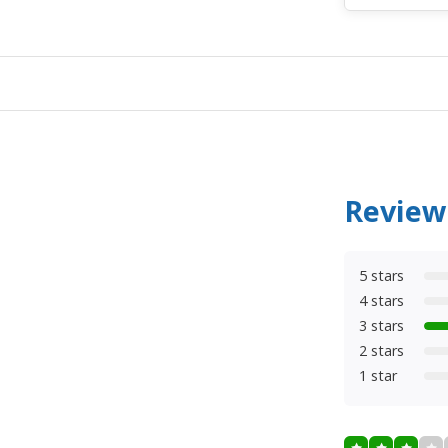
Review
5 stars
4 stars
3 stars
2 stars
1 star