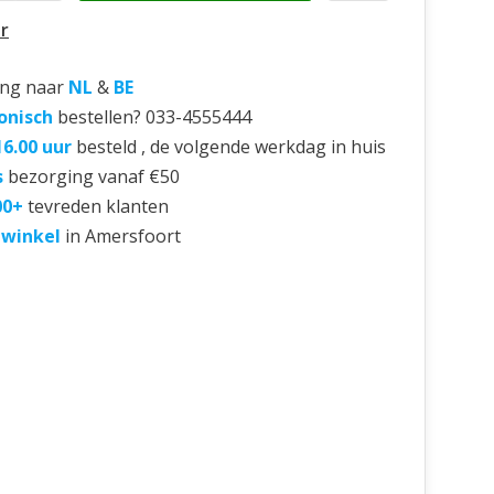
r
ing naar
NL
&
BE
onisch
bestellen? 033-4555444
16.00 uur
besteld , de volgende werkdag in huis
s
bezorging vanaf €50
00+
tevreden klanten
 winkel
in Amersfoort