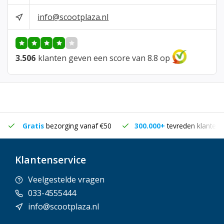
info@scootplaza.nl
3.506
klanten geven een score van 8.8 op
Gratis
bezorging vanaf €50
300.000+
tevreden klanten
Klantenservice
Veelgestelde vragen
033-4555444
info@scootplaza.nl