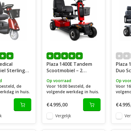
edical
Plaza 1400E Tandem
Plaza 1400E All Terrain
el Sterling
Scootmobiel – 2
Duo S
3-Wiel
Personen Limo
d
Op voorraad
Op voo
besteld, de
Voor 16:00 besteld, de
Voor 16
erkdag in huis.
volgende werkdag in huis.
volgend
€4.995,00
€4.995
k
Vergelijk
Ver