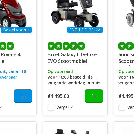
Bestel vooruit
SNELHEID 20 KM
Royale 4
Excel Galaxy II Deluxe
Sunris
iel
EVO Scootmobiel
Scootm
Elite² 
uit, vanaf 10
Op voorraad
Op voo
everbaar
Voor 16:00 besteld, de
Voor 16
volgende werkdag in huis.
volgend
€4.495,00
€4.495
k
Vergelijk
Ver