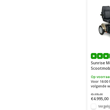
Sunrise M
Scootmobi
Trophy 6 
Op voorraa
Voor 16:00 
volgende w
€5.395,00
€4.995,00
Vergelij