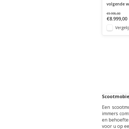
volgende w
€9.995,00
€8.999,00
Vergelij
Scootmobiel
Een
scootm
immers comf
en behoeften
voor u op een