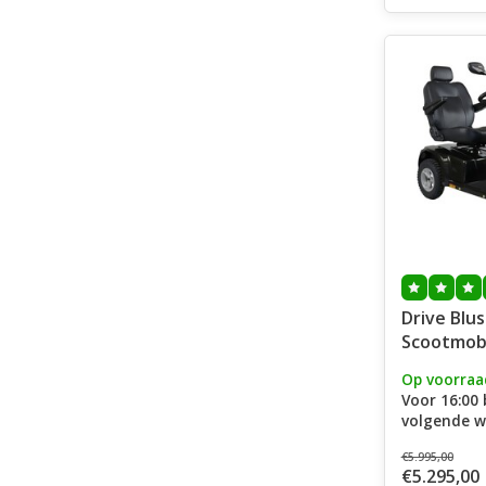
Drive Bluster ST6D
Scootmob
Op voorraa
Voor 16:00 
volgende w
€5.995,00
€5.295,00