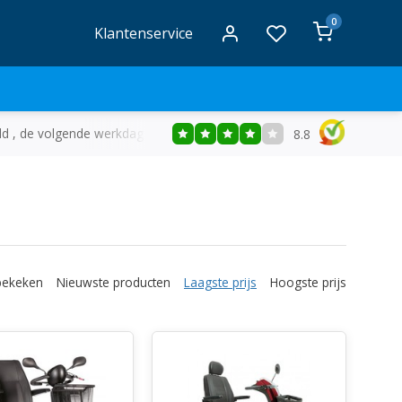
0
Klantenservice
ld , de volgende werkdag in huis
Gratis
bezorging vanaf €50
8.8
bekeken
Nieuwste producten
Laagste prijs
Hoogste prijs