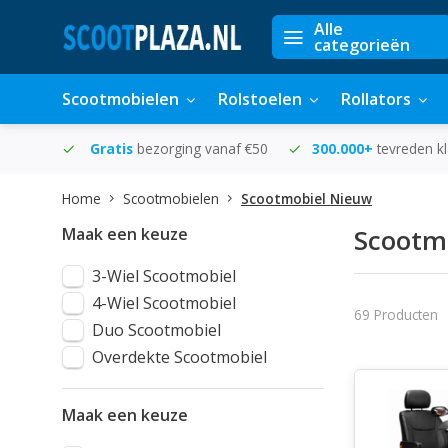
Alle
categorieën
Scootmobielen
Rolstoelen
Rollators
in huis
Gratis
bezorging vanaf €50
300.000+
tevreden k
Home
Scootmobielen
Scootmobiel Nieuw
Maak een keuze
Scootm
3-Wiel Scootmobiel
4-Wiel Scootmobiel
69 Producten
Duo Scootmobiel
Overdekte Scootmobiel
Maak een keuze