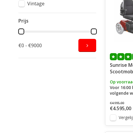
Vintage
Prijs
€0 - €9000
Sunrise M
Scootmobi
Trophy 6 
Op voorraa
Voor 16:00 
volgende w
€4.995,00
€4.595,00
Vergelij