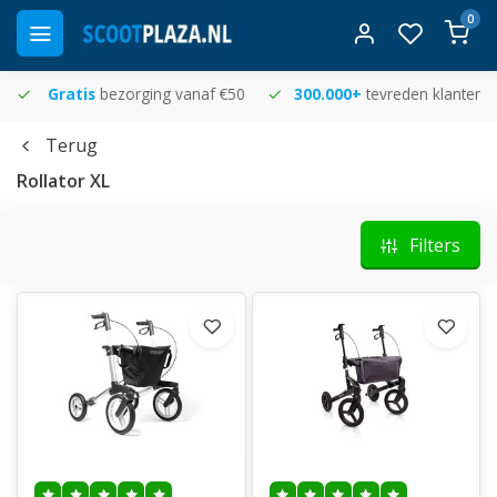
0
Gratis
bezorging vanaf €50
300.000+
tevreden klanten
Terug
Rollator XL
Filters