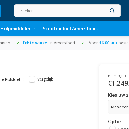
Hulpmiddelen
Scootmobiel Amersfoort
lanten
Echte winkel
in Amersfoort
Voor
16.00 uur
beste
l
€1.399,00
Vergelijk
che Rolstoel
€1.249
Kies uw z
Optie