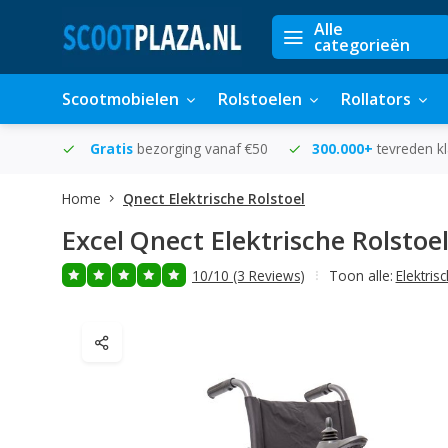
Alle
categorieën
Scootmobielen
Rolstoelen
Rollators
in huis
Gratis
bezorging vanaf €50
300.000+
tevreden k
Home
Qnect Elektrische Rolstoel
Excel
Qnect Elektrische Rolstoe
10/10 (3 Reviews)
Toon alle:
Elektris