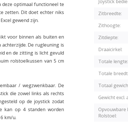
Joystick bedie
 deze optimaal functioneel te
e zetten. Dit doet echter niks
Zitbreedte:
 Excel gewend zijn.
Zithoogte:
ikt voor binnen als buiten en
Zitdiepte:
 achterzijde. De rugleuning is
Draaicirkel:
 en de zitting is licht gevuld
huim rolstoelkussen van 5 cm
Totale lengte:
Totale breedt
neembaar / wegzwenkbaar. De
Totaal gewich
tick die zowel links als rechts
Gewicht excl. 
gesteld op de joystick zodat
eze kan op 4 standen worden
Opvouwbare E
Rolstoel:
 6 km/u.