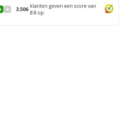
klanten geven een score van
3.506
8.8 op