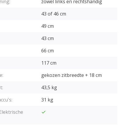
ning:
zowel links en rechtshandig
43 of 46 cm
49 cm
43 cm
66 cm
117 cm
e:
gekozen zitbreedte + 18 cm
t:
43,5 kg
accu's:
31 kg
lektrische