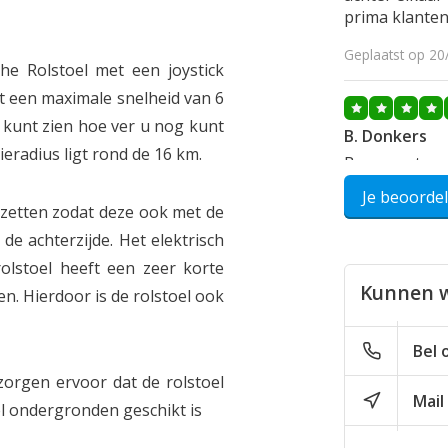
prima klanten
Geplaatst op 20
he Rolstoel met een joystick
et een maximale snelheid van 6
u kunt zien hoe ver u nog kunt
B. Donkers
ieradius ligt rond de 16 km.
Ben zeer tevr
verhouding. O
Je beoorde
p zetten zodat deze ook met de
Geplaatst op 18
 achterzijde. Het elektrisch
olstoel heeft een zeer korte
Kunnen w
en. Hierdoor is de rolstoel ook
Arnold vd Ma
Super rolststo
Bel 
van de rolsto
comfort heel
orgen ervoor dat de rolstoel
Mail
el ondergronden geschikt is
Geplaatst op 31