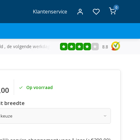
0
Klantenservice
ld , de volgende werkdag in huis
Gratis
bezorging vanaf €50
8.8
Op voorraad
,00
it breedte