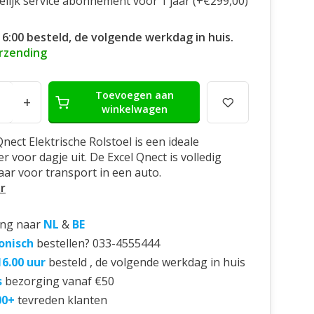
elijk service abonnement voor 1 jaar (+€299,00)
16:00 besteld, de volgende werkdag in huis.
erzending
Toevoegen aan
+
winkelwagen
nect Elektrische Rolstoel is een ideale
r voor dagje uit. De Excel Qnect is volledig
r voor transport in een auto.
r
ing naar
NL
&
BE
onisch
bestellen? 033-4555444
16.00 uur
besteld , de volgende werkdag in huis
s
bezorging vanaf €50
00+
tevreden klanten