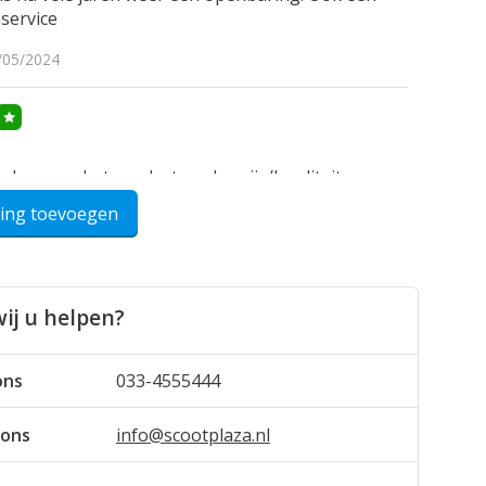
service
/05/2024
eden over het product en de prijs/kwaliteit
ok stevig verpakt verzonden.
ling toevoegen
/03/2023
ij u helpen?
arl
el. Zeer gebruiksvriendelijk. 1 puntje. Voorwieltjes
ons
033-4555444
el zouden luchtbandjes moeten zijn voor mij. Zou
 erg ten goede komen.
 ons
info@scootplaza.nl
/03/2022