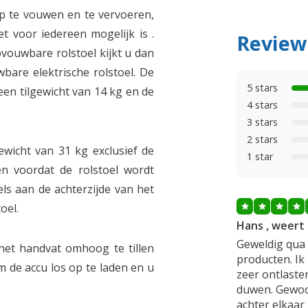
op te vouwen en te vervoeren,
et voor iedereen mogelijk is .
Review
pvouwbare rolstoel kijkt u dan
bare elektrische rolstoel. De
5 stars
 een tilgewicht van 14 kg en de
4 stars
3 stars
2 stars
gewicht van 31 kg exclusief de
1 star
en voordat de rolstoel wordt
s aan de achterzijde van het
oel.
Hans , weert
Geweldig qua 
het handvat omhoog te tillen
producten. Ik 
m de accu los op te laden en u
zeer ontlaste
duwen. Gewoo
achter elkaar