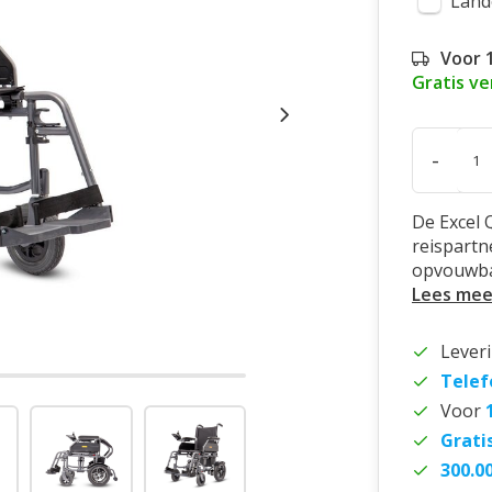
Land
Voor 
Gratis v
-
De Excel Q
reispartne
opvouwbaa
Lees mee
Lever
Telef
Voor
Grati
300.0