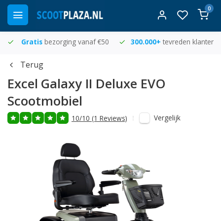
0
Gratis
bezorging vanaf €50
300.000+
tevreden klanten
Terug
Excel
Galaxy II Deluxe EVO
Scootmobiel
Vergelijk
10/10 (1 Reviews)