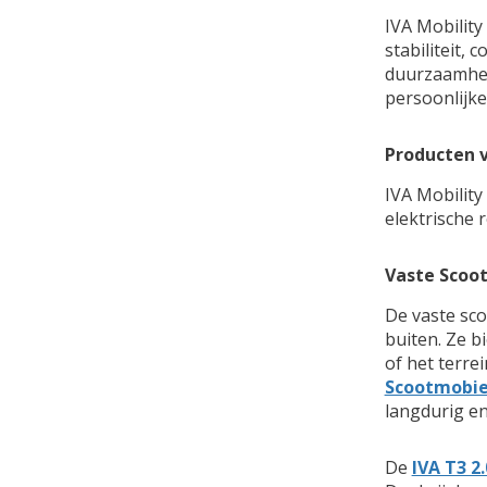
IVA Mobility
stabiliteit,
duurzaamheid
persoonlijke
Producten v
IVA Mobility
elektrische 
Vaste Scoo
De vaste sco
buiten. Ze b
of het terre
Scootmobie
langdurig en
De
IVA T3 2