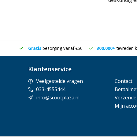
deskundig en
in huis
Gratis
bezorging vanaf €50
300.000+
tevreden k
Klantenservice
Veelgestelde vragen
Contact
033-4555444
Betaalme
info@scootplaza.nl
Verzende
Mijn acco