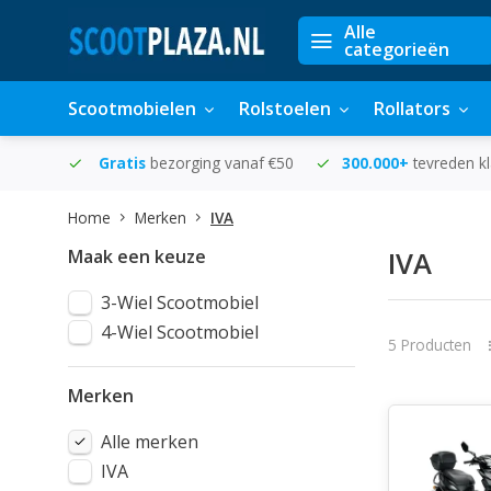
Alle
categorieën
Scootmobielen
Rolstoelen
Rollators
in huis
Gratis
bezorging vanaf €50
300.000+
tevreden k
Home
Merken
IVA
Maak een keuze
IVA
3-Wiel Scootmobiel
4-Wiel Scootmobiel
5 Producten
Merken
Alle merken
IVA