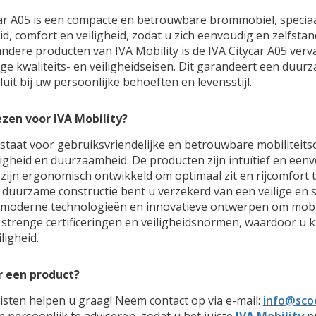
ar A05 is een compacte en betrouwbare brommobiel, speciaal
, comfort en veiligheid, zodat u zich eenvoudig en zelfsta
 andere producten van IVA Mobility is de IVA Citycar A05 ve
nge kwaliteits- en veiligheidseisen. Dit garandeert een duu
luit bij uw persoonlijke behoeften en levensstijl.
zen voor IVA Mobility?
 staat voor gebruiksvriendelijke en betrouwbare mobiliteit
ligheid en duurzaamheid. De producten zijn intuïtief en eenv
e zijn ergonomisch ontwikkeld om optimaal zit en rijcomfort t
duurzame constructie bent u verzekerd van een veilige en s
 moderne technologieën en innovatieve ontwerpen om mobili
strenge certificeringen en veiligheidsnormen, waardoor u 
ligheid.
r een product?
isten helpen u graag! Neem contact op via e-mail:
info@scoo