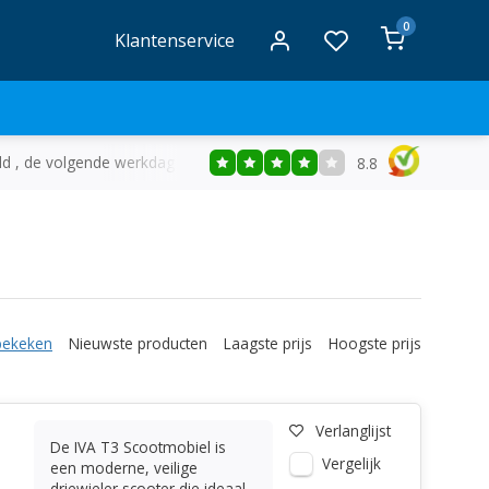
0
Klantenservice
ld , de volgende werkdag in huis
Gratis
bezorging vanaf €50
8.8
bekeken
Nieuwste producten
Laagste prijs
Hoogste prijs
Verlanglijst
De IVA T3 Scootmobiel is
Vergelijk
een moderne, veilige
driewieler scooter die ideaal