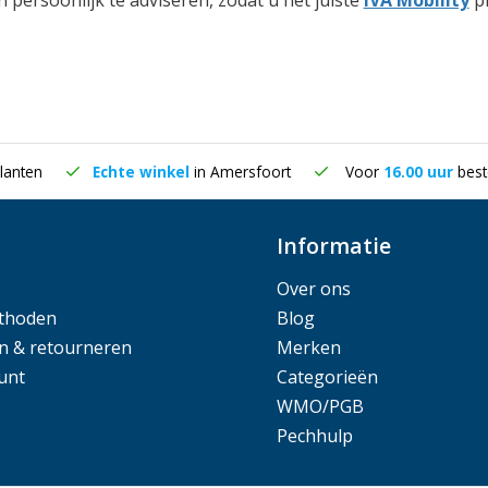
 persoonlijk te adviseren, zodat u het juiste
IVA Mobility
pr
lanten
Echte winkel
in Amersfoort
Voor
16.00 uur
best
Informatie
Over ons
thoden
Blog
n & retourneren
Merken
unt
Categorieën
WMO/PGB
Pechhulp