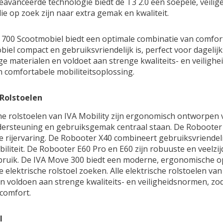
eavanceerde technologie biedt de T3 2.0 een soepele, veilige
ie op zoek zijn naar extra gemak en kwaliteit.
 700 Scootmobiel biedt een optimale combinatie van comfort,
iel compact en gebruiksvriendelijk is, perfect voor dagelijk
 materialen en voldoet aan strenge kwaliteits- en veilighe
 comfortabele mobiliteitsoplossing.
 Rolstoelen
he rolstoelen van IVA Mobility zijn ergonomisch ontworpen v
dersteuning en gebruiksgemak centraal staan. De Robooter 
 rijervaring. De Robooter X40 combineert gebruiksvriendeli
iliteit. De Robooter E60 Pro en E60 zijn robuuste en veelzijd
ebruik. De IVA Move 300 biedt een moderne, ergonomische o
 elektrische rolstoel zoeken. Alle elektrische rolstoelen va
n voldoen aan strenge kwaliteits- en veiligheidsnormen, zo
comfort.
l