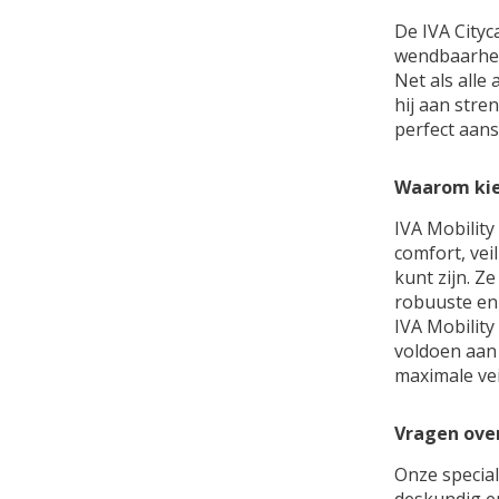
De IVA Cityc
wendbaarheid
Net als alle
hij aan stre
perfect aans
Waarom kie
IVA Mobility
comfort, vei
kunt zijn. Z
robuuste en 
IVA Mobility
voldoen aan 
maximale vei
Vragen ove
Onze special