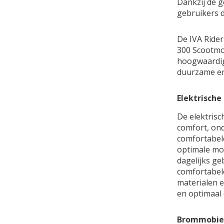
Dankzij de g
gebruikers d
De IVA Rider
300 Scootmob
hoogwaardige
duurzame en
Elektrische
De elektrisc
comfort, on
comfortabele
optimale mob
dagelijks g
comfortabele
materialen e
en optimaal 
Brommobie