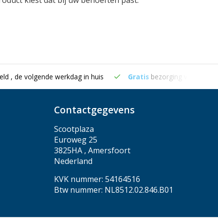
oduct kiest dat bij uw behoeften past.
eld , de volgende werkdag in huis
Gratis
bezorging vanaf €50
Contactgegevens
Scootplaza
Euroweg 25
3825HA , Amersfoort
Nederland
KVK nummer: 54164516
Btw nummer: NL8512.02.846.B01