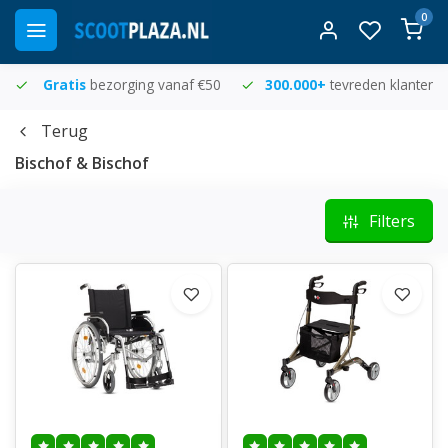
0
Gratis
bezorging vanaf €50
300.000+
tevreden klanten
Terug
Bischof & Bischof
Filters