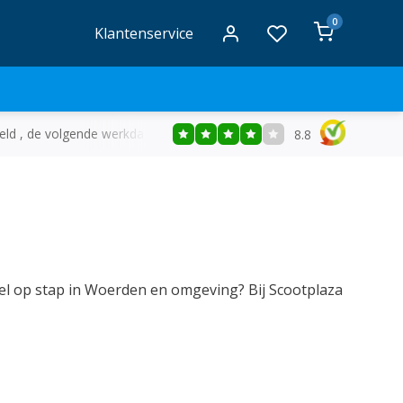
0
Klantenservice
eld , de volgende werkdag in huis
Gratis
bezorging vanaf €50
8.8
l op stap in Woerden en omgeving? Bij Scootplaza