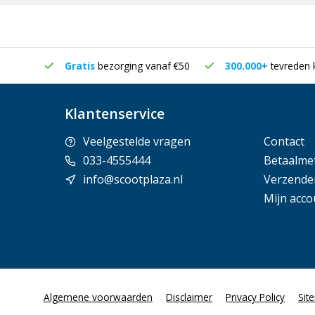
in huis
Gratis
bezorging vanaf €50
300.000+
tevreden 
Klantenservice
Veelgestelde vragen
Contact
033-4555444
Betaalme
info@scootplaza.nl
Verzende
Mijn acco
Algemene voorwaarden
Disclaimer
Privacy Policy
Sit