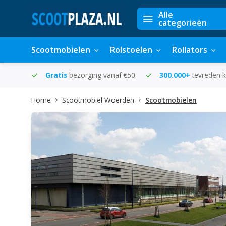
Alle
categorieën
Scootmobielen
Rolstoelen
Rollators
in huis
Gratis
bezorging vanaf €50
300.000+
tevreden k
Home
Scootmobiel Woerden
Scootmobielen