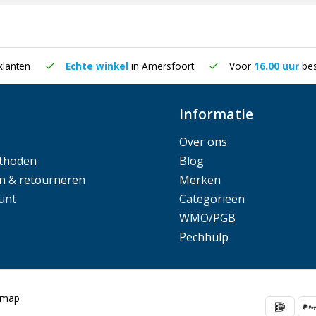
klanten
Echte winkel
in Amersfoort
Voor
16.00 uur
bes
Informatie
Over ons
thoden
Blog
n & retourneren
Merken
unt
Categorieën
WMO/PGB
Pechhulp
emap