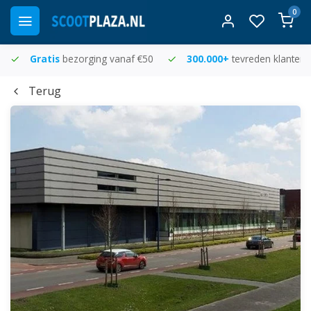
0
Gratis
bezorging vanaf €50
300.000+
tevreden klanten
Terug