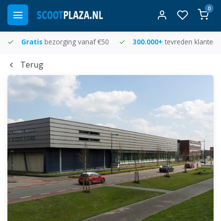
0
Gratis
bezorging vanaf €50
300.000+
tevreden klanten
Terug