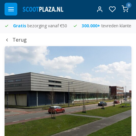
0
Gratis
bezorging vanaf €50
300.000+
tevreden klanten
Terug