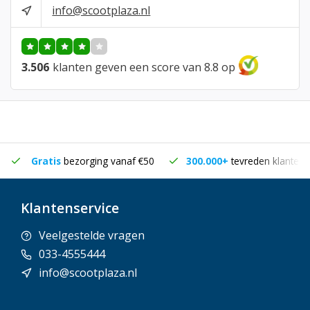
info@scootplaza.nl
3.506
klanten geven een score van 8.8 op
Gratis
bezorging vanaf €50
300.000+
tevreden klanten
Klantenservice
Veelgestelde vragen
033-4555444
info@scootplaza.nl