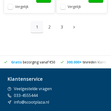
Vergelijk
Vergelijk
1
2
3
Gratis
bezorging vanaf €50
300.000+
tevreden klanten
Klantenservice
Veelgestelde vragen
033-4555444
info@scootplaza.nl