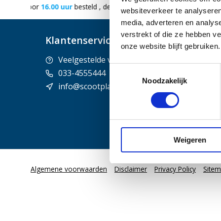
 in huis
Gratis
bezorging vanaf €50
300.000+
tevreden 
websiteverkeer te analyseren
media, adverteren en analys
verstrekt of die ze hebben v
Klantenservice
onze website blijft gebruike
Veelgestelde vragen
Contact
Toestemmingsselectie
033-4555444
Betaalme
Noodzakelijk
info@scootplaza.nl
Verzende
Mijn acco
Weigeren
Algemene voorwaarden
Disclaimer
Privacy Policy
Site