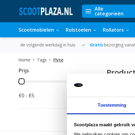
Alle
categorieën
Scootmobielen
Rolstoelen
Rollators
in huis
Gratis
bezorging vanaf €50
300.000+
tevreden k
Home
Tags
Flyte
Prijs
Product
0 Producten
€0 - €5
Toestemming
Scootplaza maakt gebruik v
We gebruiken cookies om cont