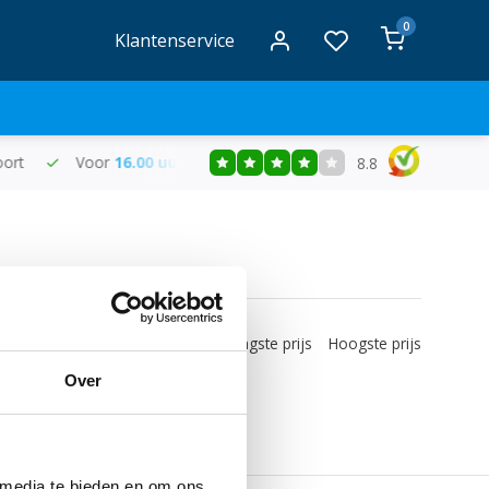
0
Klantenservice
ld , de volgende werkdag in huis
Gratis
bezorging vanaf €50
8.8
bekeken
Nieuwste producten
Laagste prijs
Hoogste prijs
Over
 media te bieden en om ons