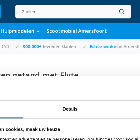
Hulpmiddelen
Scootmobiel Amersfoort
lanten
Echte winkel
in Amersfoort
Voor
16.00 uur
beste
en getagd met Flyte
Pagina 1 van 1
Meest 
Details
an cookies, maak uw keuze
ent en advertenties te personaliseren, om functies voor social