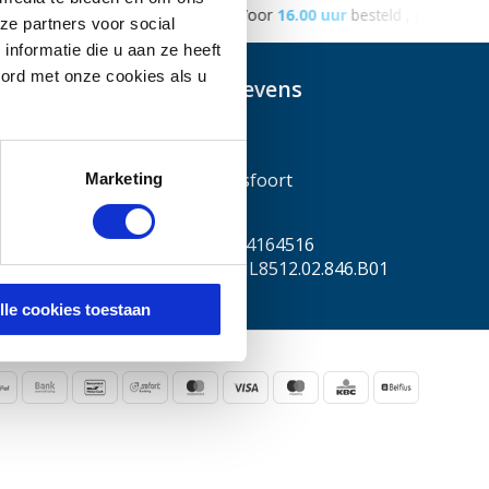
teld , de volgende werkdag in huis
Gratis
bezorging vanaf €50
ze partners voor social
nformatie die u aan ze heeft
oord met onze cookies als u
Contactgegevens
Scootplaza
Euroweg 25
3825HA , Amersfoort
Marketing
Nederland
KVK nummer: 54164516
Btw nummer: NL8512.02.846.B01
lle cookies toestaan