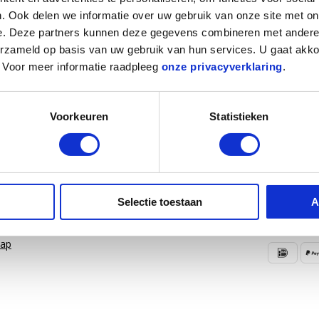
klanten
Echte winkel
in Amersfoort
Voor
16.00 uur
bes
. Ook delen we informatie over uw gebruik van onze site met on
e. Deze partners kunnen deze gegevens combineren met andere i
erzameld op basis van uw gebruik van hun services. U gaat akk
Informatie
n. Voor meer informatie raadpleeg
onze privacyverklaring
.
Over ons
thoden
Blog
Voorkeuren
Statistieken
n & retourneren
Merken
unt
Categorieën
WMO/PGB
Pechhulp
Selectie toestaan
A
map