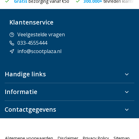
Gratis
bezorging vanaf €50
300.000+
tevreden klanten
Klantenservice
Veelgestelde vragen
033-4555444
info@scootplaza.nl
Handige links
Informatie
Contactgegevens
Algemene voorwaarden
Disclaimer
Privacy Policy
Sitemap