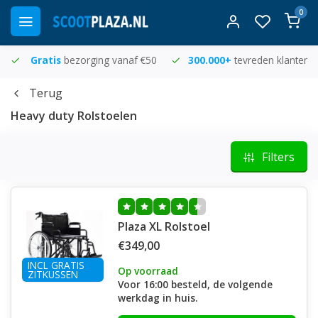
0
Gratis
bezorging vanaf €50
300.000+
tevreden klanten
Terug
Heavy duty Rolstoelen
Filters
Plaza XL Rolstoel
€349,00
INCL GRATIS
Op voorraad
ZITKUSSEN
Voor 16:00 besteld, de volgende
werkdag in huis.