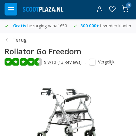
0
Gratis
bezorging vanaf €50
300.000+
tevreden klanten
Terug
Rollator Go Freedom
Vergelijk
9.8/10 (13 Reviews)