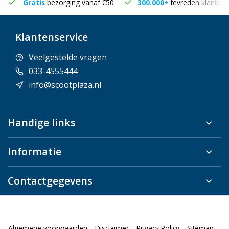
Gratis
bezorging vanaf €50
300.000+
tevreden klanten
Klantenservice
Veelgestelde vragen
033-4555444
info@scootplaza.nl
Handige links
Informatie
Contactgegevens
Algemene voorwaarden
Disclaimer
Privacy Policy
Sitemap