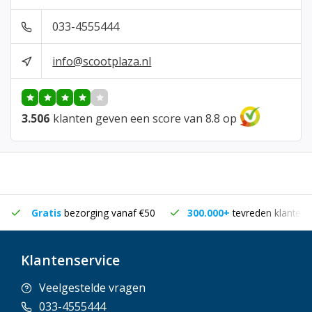
033-4555444
info@scootplaza.nl
3.506
klanten geven een score van 8.8 op
Gratis
bezorging vanaf €50
300.000+
tevreden klanten
Klantenservice
Veelgestelde vragen
033-4555444