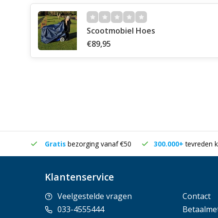
Scootmobiel Hoes
€89,95
in huis
Gratis
bezorging vanaf €50
300.000+
tevreden k
Klantenservice
Veelgestelde vragen
Contact
033-4555444
Betaalme