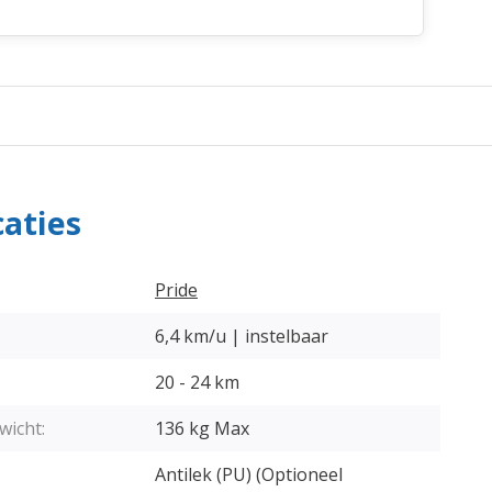
caties
Pride
6,4 km/u | instelbaar
20 - 24 km
wicht:
136 kg Max
Antilek (PU) (Optioneel