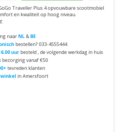
GoGo Traveller Plus 4 opvouwbare scootmobiel
mfort en kwaliteit op hoog niveau.
r
ing naar
NL
&
BE
onisch
bestellen? 033-4555444
16.00 uur
besteld , de volgende werkdag in huis
s
bezorging vanaf €50
00+
tevreden klanten
 winkel
in Amersfoort