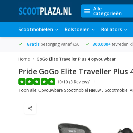
Alle
categorieën
Scootmobielen
Rolstoelen
Rollators
in huis
Gratis
bezorging vanaf €50
300.000+
tevreden k
Home
GoGo Elite Traveller Plus 4 opvouwbaar
Pride
GoGo Elite Traveller Plu
10/10 (3 Reviews)
Toon alle:
Opvouwbare Scootmobiel Nieuw
,
Scootmobiel A