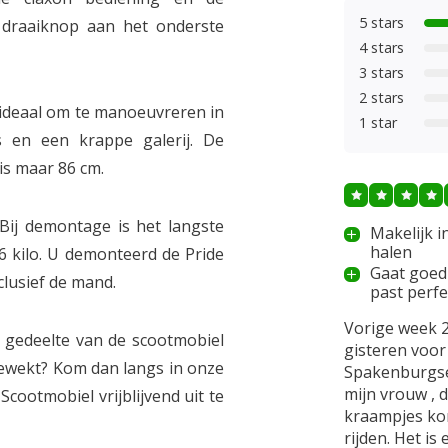
5 stars
n draaiknop aan het onderste
4 stars
3 stars
2 stars
ideaal om te manoeuvreren in
1 star
s en een krappe galerij. De
 is maar 86 cm.
Bij demontage is het langste
Makelijk in
halen
6 kilo. U demonteerd de Pride
Gaat goed 
nclusief de mand.
past perfe
Vorige week 2
e gedeelte van de scootmobiel
gisteren voor
 gewekt? Kom dan langs in onze
Spakenburgse
mijn vrouw , 
cootmobiel vrijblijvend uit te
kraampjes kon
rijden. Het is