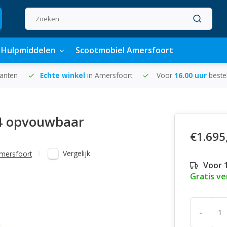
Hulpmiddelen
Scootmobiel Amersfoort
lanten
Echte winkel
in Amersfoort
Voor
16.00 uur
beste
s 4 opvouwbaar
€1.695
Vergelijk
mersfoort
Voor 
Gratis v
-