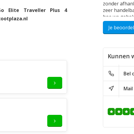
zonder afhanke
 Elite Traveller Plus 4
zeer handelba
hoe we gehol
ootplaza.nl
Je beoorde
Geplaatst op 15
Goosens
Kunnen w
Ben zeer tevr
dat ik met de
scootmobiel! 
Bel 
kunt halen. W
een aanrader
Mail
Geplaatst op 02
Marjan van P
Vandaag ging 