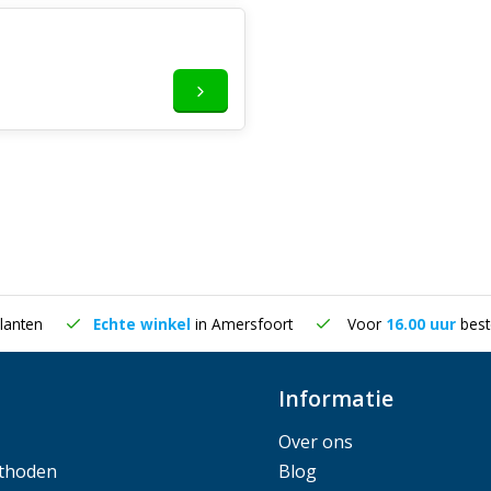
Ikea etc zond
Geplaatst op 06
lanten
Echte winkel
in Amersfoort
Voor
16.00 uur
best
Informatie
Over ons
thoden
Blog