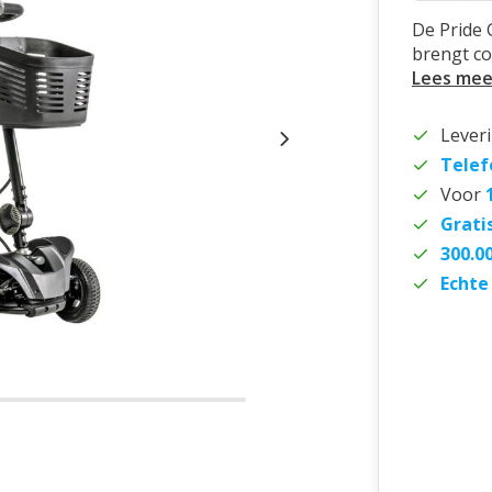
De Pride 
brengt co
Lees mee
Lever
Telef
Voor
Grati
300.0
Echte