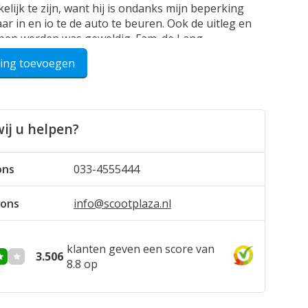
lijk te zijn, want hij is ondanks mijn beperking
ar in en io te de auto te beuren. Ook de uitleg en
pen werden was geweldig. Fam. de Lang
ling toevoegen
/08/2024
ij u helpen?
eden over de scootmobiel en wat nog veel beter is
ze GoGo iets meer bereik heb dan mijn vorige
Wat ook erg praktisch is dat je de accupak eruit
ons
033-4555444
ij zijn hiermee goed geholpen en wat mij betreft
. Fam.Goosens
 ons
info@scootplaza.nl
/04/2023
klanten geven een score van
3.506
8.8 op
oppel
de wereld weer voor mij open! Ik kon weer naar