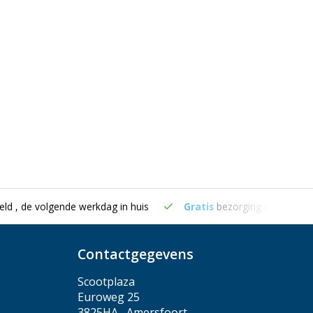
er hulp! Geweldig!Bedankt voor de service.
/04/2022
eld , de volgende werkdag in huis
Gratis
bezorging vanaf €50
Contactgegevens
Scootplaza
Euroweg 25
3825HA , Amersfoort