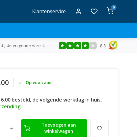
0
Klantenservice
ld , de volgende werkdag in huis
Gratis
bezorging vanaf €50
8.8
,00
Op voorraad
16:00 besteld, de volgende werkdag in huis.
erzending
Toevoegen aan
+
winkelwagen