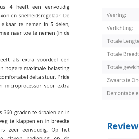
lus 4 heeft een eenvoudig
Veering:
axon en snelheidsregelaar. De
t elkaar te nemen in 5 delen,
Verlichting:
 mee naar toe te nemen (in de
Totale Lengte
Totale Breedt
heeft als extra voordeel een
Totale gewich
 een hogere maximale belasting
comfortabel delta stuur. Pride
Zwaartste On
en microprocessor voor extra
Demontabele 
is 360 graden te draaien en in
weg te klappen en in breedte
Review
 is zeer eenvoudig. Op het
 de claxon bediening en de