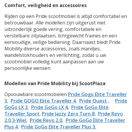
Comfort, veiligheid en accessoires
Rijden op een Pride scootmobiel is altijd comfortabel en
betrouwbaar. Alle modellen zijn uitgerust met
uitzonderlijk goede vering, comfortabele en
verstelbare zitplaatsen, lichtgewicht frames en een
eenvoudige, veilige bediening. Daarnaast biedt Pride
Mobility diverse accessoires, zoals mandjes,
wandelstokhouders en verlichting, zodat u uw
scootmobiel volledig kunt aanpassen aan uw
persoonlijke wensen.
Modellen van Pride Mobility bij ScootPlaza
Opvouwbare scootmobielen
Pride Gogo Elite Traveller
3,
Pride GOGO Elite Traveller 4
,
Pride Quest ,
Pride
GoGo LX 3
,
Pride GoGo LX 4
,
Pride GoGo Elite
Traveller Sport
,
Pride Jazzy Zero Turn 8,
Pride Revo
2.0 3-Wiel
,
Pride Revo 2.0,
Pride GoGo Elite Traveller
Plus 4,
Pride GoGo Elite Traveller Plus 3
,