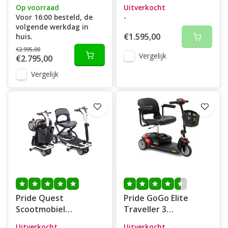
opvouwbaar
Op voorraad
Uitverkocht
Voor 16:00 besteld, de
-
volgende werkdag in
€1.595,00
huis.
€2.995,00
Vergelijk
€2.795,00
Vergelijk
Pride Quest
Pride GoGo Elite
Scootmobiel
Traveller 3
opvouwbaar
Scootmobiel
Uitverkocht
Uitverkocht