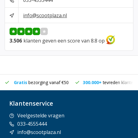
033-4555444
info@scootplaza.nl
3.506
klanten geven een score van 8.8 op
Gratis
bezorging vanaf €50
300.000+
tevreden klanten
Klantenservice
Veelgestelde vragen
033-4555444
info@scootplaza.nl