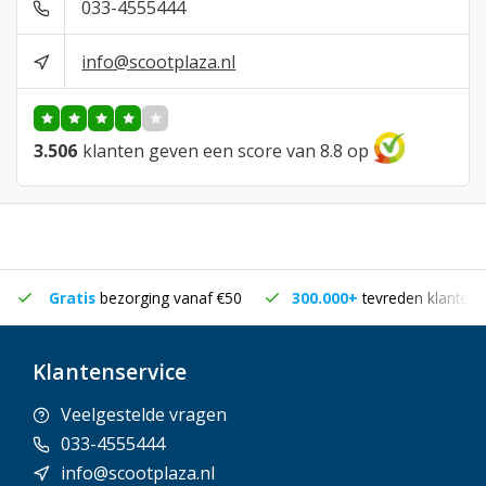
033-4555444
info@scootplaza.nl
3.506
klanten geven een score van 8.8 op
Gratis
bezorging vanaf €50
300.000+
tevreden klanten
Klantenservice
Veelgestelde vragen
033-4555444
info@scootplaza.nl