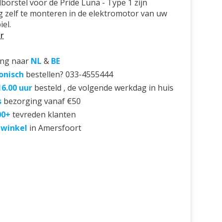
borstel voor de Pride Luna - Type 1 zijn
 zelf te monteren in de elektromotor van uw
el.
r
ing naar
NL
&
BE
onisch
bestellen? 033-4555444
16.00 uur
besteld , de volgende werkdag in huis
s
bezorging vanaf €50
00+
tevreden klanten
 winkel
in Amersfoort