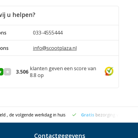
ij u helpen?
ons
033-4555444
 ons
info@scootplaza.nl
klanten geven een score van
3.506
8.8 op
eld , de volgende werkdag in huis
Gratis
bezorging vanaf €50
Contactgegevens