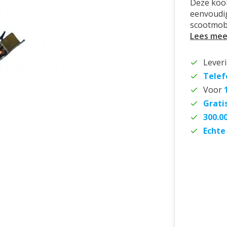
Deze kool
eenvoudig
scootmobi
Lees mee
Lever
Telef
Voor
Grati
300.0
Echte