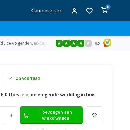
0
Klantenservice
ld , de volgende werkdag in huis
Gratis
bezorging vanaf €50
8.8
Op voorraad
16:00 besteld, de volgende werkdag in huis.
Toevoegen aan
+
winkelwagen