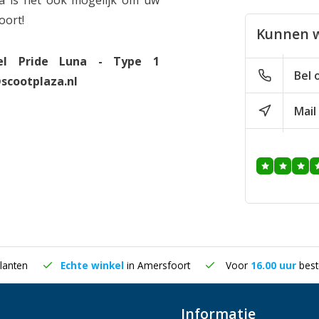
za is het ook mogelijk om uw
oort!
Kunnen w
tel Pride Luna - Type 1
Bel 
scootplaza.nl
Mail
lanten
Echte winkel
in Amersfoort
Voor
16.00 uur
best
Informatie