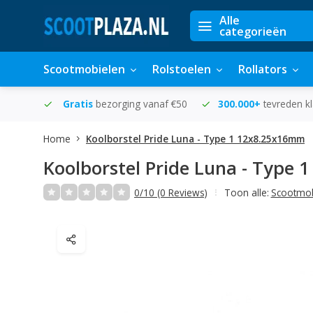
Alle
categorieën
Scootmobielen
Rolstoelen
Rollators
in huis
Gratis
bezorging vanaf €50
300.000+
tevreden k
Home
Koolborstel Pride Luna - Type 1 12x8.25x16mm
Koolborstel Pride Luna - Type
0/10 (0 Reviews)
Toon alle:
Scootmob