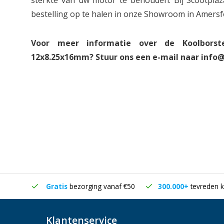
sterkte van uw motor te behouden. Bij Scootpla
bestelling op te halen in onze Showroom in Amersf
Voor meer informatie over de Koolbors
12x8.25x16mm? Stuur ons een e-mail naar
info@
in huis
Gratis
bezorging vanaf €50
300.000+
tevreden k
Klantenservice