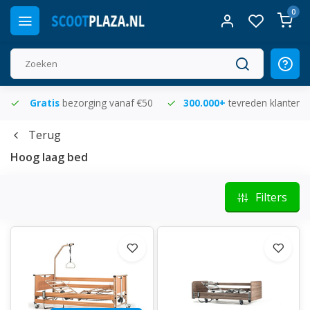
0
Gratis
bezorging vanaf €50
300.000+
tevreden klanten
Terug
Hoog laag bed
Filters