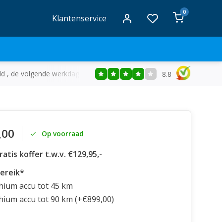
0
Klantenservice
ld , de volgende werkdag in huis
Gratis
bezorging vanaf €50
8.8
,00
Op voorraad
atis koffer t.w.v. €129,95,-
ereik
*
thium accu tot 45 km
thium accu tot 90 km (+€899,00)