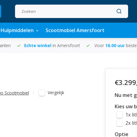
Hulpmiddelen
Scootmobiel Amersfoort
lanten
Echte winkel
in Amersfoort
Voor
16.00 uur
beste
€3.299
Vergelijk
uo Scootmobiel
Nu met gr
Kies uw b
1x li
2x li
Optie