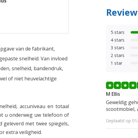
ius
Review
5 stars
4 stars
3 stars
opgave van de fabrikant,
2 stars
epaste snelheid. Van invloed
1 star
den, snelheid, bandendruk,
el of niet heuvelachtige
M Ellis
Geweldig geho
snelheid, accuniveau en totaal
scootmobiel, 
nt u onderweg uw telefoon of
Geplaatst op 01
d geleverd met twee spiegels,
 extra veiligheid.