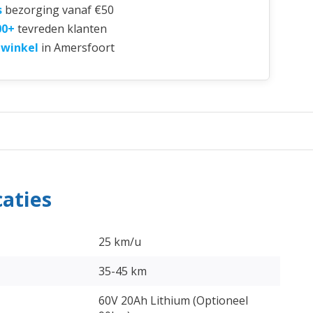
s
bezorging vanaf €50
00+
tevreden klanten
 winkel
in Amersfoort
caties
25 km/u
35-45 km
60V 20Ah Lithium (Optioneel