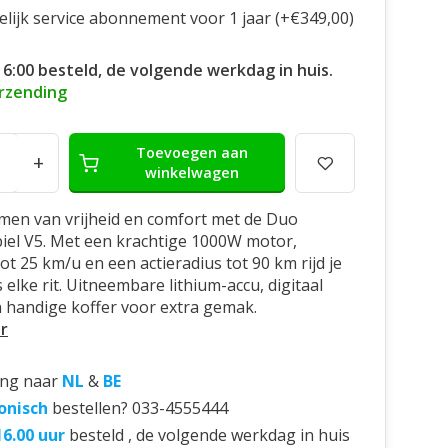
elijk service abonnement voor 1 jaar (+€349,00)
16:00 besteld, de volgende werkdag in huis.
erzending
Toevoegen aan
+
winkelwagen
men van vrijheid en comfort met de Duo
el V5. Met een krachtige 1000W motor,
ot 25 km/u en een actieradius tot 90 km rijd je
 elke rit. Uitneembare lithium-accu, digitaal
n handige koffer voor extra gemak.
r
ing naar
NL
&
BE
onisch
bestellen? 033-4555444
16.00 uur
besteld , de volgende werkdag in huis