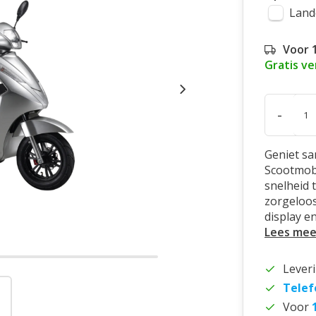
Land
Voor 
Gratis v
-
Geniet sa
Scootmobi
snelheid t
zorgeloos
display e
Lees mee
Lever
Telef
Voor