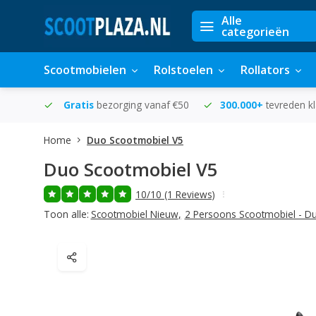
Alle
categorieën
Scootmobielen
Rolstoelen
Rollators
in huis
Gratis
bezorging vanaf €50
300.000+
tevreden k
Home
Duo Scootmobiel V5
Duo Scootmobiel V5
10/10 (1 Reviews)
Toon alle:
Scootmobiel Nieuw
,
2 Persoons Scootmobiel - D