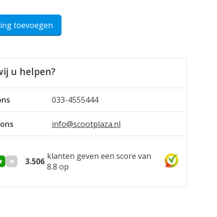
ling toevoegen
ij u helpen?
ons
033-4555444
 ons
info@scootplaza.nl
klanten geven een score van
3.506
8.8 op