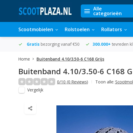
Alle
categorieën
Scootmobielen
Rolstoelen
Rollators
in huis
Gratis
bezorging vanaf €50
300.000+
tevreden k
Home
Buitenband 4.10/3.50-6 C168 Grijs
Buitenband 4.10/3.50-6 C168 Gr
0/10 (0 Reviews)
Toon alle:
Scootmob
Vergelijk