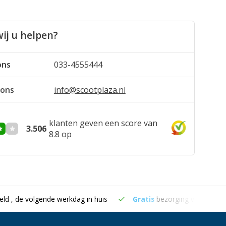
ij u helpen?
ons
033-4555444
 ons
info@scootplaza.nl
klanten geven een score van
3.506
8.8 op
eld , de volgende werkdag in huis
Gratis
bezorging vanaf €50