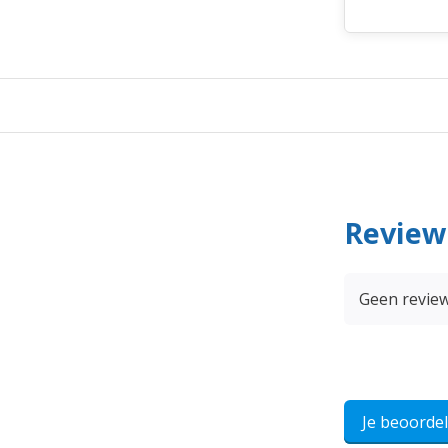
Review
Geen revie
Je beoorde