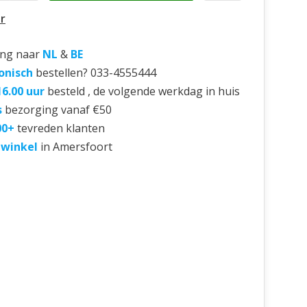
r
ing naar
NL
&
BE
onisch
bestellen? 033-4555444
16.00 uur
besteld , de volgende werkdag in huis
s
bezorging vanaf €50
00+
tevreden klanten
 winkel
in Amersfoort