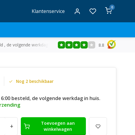
0
Klantenservice
ld , de volgende werkdag in huis
Gratis
bezorging vanaf €50
8.8
Nog 2 beschikbaar
16:00 besteld, de volgende werkdag in huis.
erzending
Toevoegen aan
+
winkelwagen