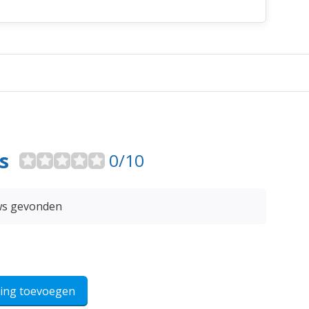
s
0/10
ws gevonden
ling toevoegen