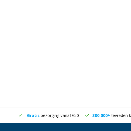
in huis
Gratis
bezorging vanaf €50
300.000+
tevreden k