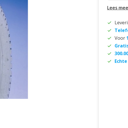
Lees mee
Lever
Telef
Voor
Grati
300.0
Echte